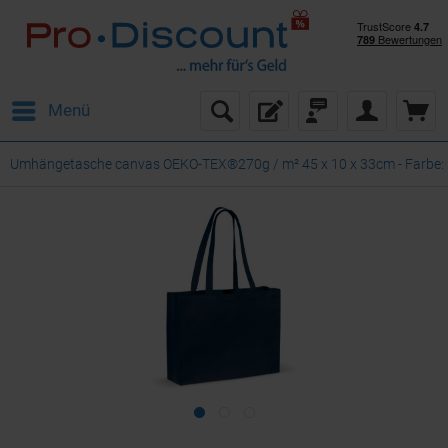
Menü
Umhängetasche canvas OEKO-TEX®270g / m² 45 x 10 x 33cm - Farbe: 