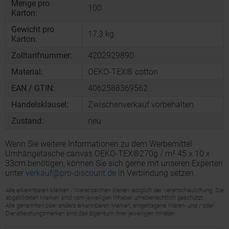
Menge pro
100
Karton:
Gewicht pro
17,3 kg
Karton:
Zolltarifnummer:
4202929890
Material:
OEKO-TEX® cotton
EAN / GTIN:
4062588369562
Handelsklausel:
Zwischenverkauf vorbehalten
Zustand:
neu
Wenn Sie weitere Informationen zu dem Werbemittel
Umhängetasche canvas OEKO-TEX®270g / m² 45 x 10 x
33cm benötigen, können Sie sich gerne mit unseren Experten
unter
verkauf@pro-discount.de
in Verbindung setzen.