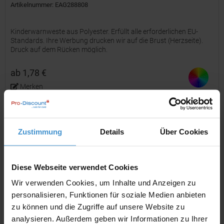
Artikelnummer: EAG288808
Kinderwarnweste aus Polyester. Erfüllt alle erforderlichen EU-
Standards. Ihre Werbung drucken wir auf die Brust (Herzseite).
Druck auf dem Rücken möglich.
ab 1,78 €
Merken
Zustimmung
Details
Über Cookies
Diese Webseite verwendet Cookies
Wir verwenden Cookies, um Inhalte und Anzeigen zu
personalisieren, Funktionen für soziale Medien anbieten
RFX™ Odile XXS Sicherheitsweste mit Klettverschluss
zu können und die Zugriffe auf unsere Website zu
für...
analysieren. Außerdem geben wir Informationen zu Ihrer