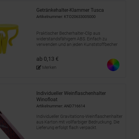
Getränkehalter-Klammer Tusca
Artikelnummer: KTO20633005000
Praktischer Becherhalter-Clip aus
widerstandsfähigem ABS. Einfach zu
verwenden und an jeden Kunststoffbecher
anpassbar. Mit einer flachen Oberfläche für
das Branding. Erhältlich in einer breiten
ab 0,13 €
Palette von Farben.
Merken
Individueller Weinflaschenhalter
Winofloat
Artikelnummer: AND716614
Individueller Gravitations-Weinflaschenhalter
aus Karton mit vollfarbiger Bedruckung. Die
Lieferung erfolgt flach verpackt.
Mindestmenge: 50 Stk.