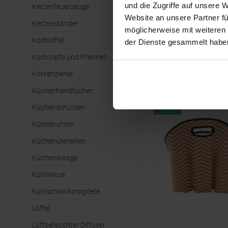
und die Zugriffe auf unsere 
Kerzenfeuerzeuge
Website an unsere Partner fü
Kerzenständer
möglicherweise mit weiteren
Kochlöffel
der Dienste gesammelt habe
Kochtöpfe und Pfannen
Korkenzieher
Küchenhandtücher
Küchenschürzen
TIPP!
Küchenuhren
Küchenutensilien
Küchenwaage
Kühlakkus
Kühlschrankmagnete
Löffel
Luftbefeuchter Diffuser