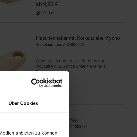
Seite, mit Platz für 6 Flaschen. Präsentiert in
ab 9,83 €
einer Kraft-Design-Box.
Merken
Flaschenhalter mit Korkenzieher Kyoho
Artikelnummer: AND800022
Weinflaschenhalter aus Bambus und
recyceltem ABS mit Korkenzieher aus
Edelstahl.
ab 1,55 €
Merken
Über Cookies
Vino Weinhalter Set
Artikelnummer: CPO11338771
 Medien anbieten zu können