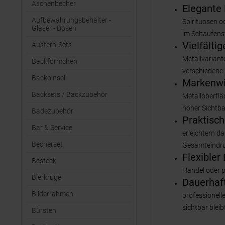
Aschenbecher
Elegante 
Aufbewahrungsbehälter -
Spirituosen od
Gläser - Dosen
im Schaufenst
Vielfälti
Austern-Sets
Metallvariant
Backförmchen
verschiedene 
Backpinsel
Markenwi
Backsets / Backzubehör
Metalloberflä
hoher Sichtba
Badezubehör
Praktisch
Bar & Service
erleichtern 
Becherset
Gesamteindru
Flexibler 
Besteck
Handel oder p
Bierkrüge
Dauerhaft
Bilderrahmen
professionell
sichtbar bleib
Bürsten