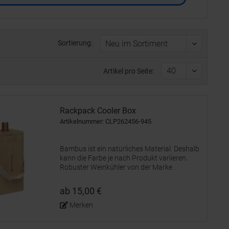
Sortierung:
Artikel pro Seite:
Rackpack Cooler Box
Artikelnummer: CLP262456-945
Bambus ist ein natürliches Material. Deshalb
kann die Farbe je nach Produkt variieren.
Robuster Weinkühler von der Marke
Rackpack. Dieser schön verarbeitete
Weinkühler ist aus FSC 100% zertifiziertem
ab 15,00 €
Bambus gefertigt. Das Innere ist mit...
Merken