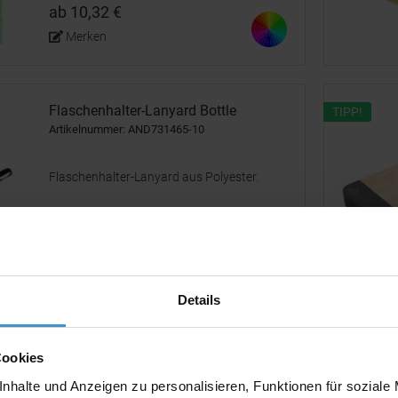
Sublimationsdruck und RPET Label. Fasst 5
ab 10,32 €
Stk. 0,33 l Standard-Aluminiumdosen.
Mindestmenge: 25 Stk.
Merken
Flaschenhalter-Lanyard Bottle
TIPP!
Artikelnummer: AND731465-10
Flaschenhalter-Lanyard aus Polyester.
ab 0,09 €
Merken
Details
ALSAC Flaschenregal
Cookies
Artikelnummer: PRM852040_20
nhalte und Anzeigen zu personalisieren, Funktionen für soziale