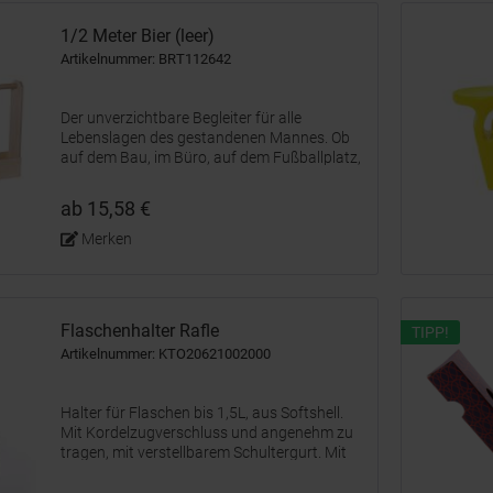
1/2 Meter Bier (leer)
Artikelnummer: BRT112642
Der unverzichtbare Begleiter für alle
Lebenslagen des gestandenen Mannes. Ob
auf dem Bau, im Büro, auf dem Fußballplatz,
beim Rendezvous oder beim Besuch der
Schwiegermutter, mit einem 1/2 Meter Bier
ab 15,58 €
ist man perfekt vorbereitet. Der...
Merken
Flaschenhalter Rafle
TIPP!
Artikelnummer: KTO20621002000
Halter für Flaschen bis 1,5L, aus Softshell.
Mit Kordelzugverschluss und angenehm zu
tragen, mit verstellbarem Schultergurt. Mit
Reißverschlusstaschen vorne und einzeln in
einer recycelten Tasche präsentiert.