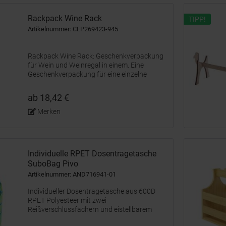
Rackpack Wine Rack
TIPP!
Artikelnummer: CLP269423-945
Rackpack Wine Rack: Geschenkverpackung
für Wein und Weinregal in einem. Eine
Geschenkverpackung für eine einzelne
Flasche Wein. Wenn Sie dieses Produkt
aufklappen, erhalten Sie ein Weinregal, das
ab 18,42 €
Platz für 6 Weinflaschen bietet. Mit...
Merken
Individuelle RPET Dosentragetasche
SuboBag Pivo
Artikelnummer: AND716941-01
Individueller Dosentragetasche aus 600D
RPET Polyesteer mit zwei
Reißverschlussfächern und eistellbarem
Schultergurt. Mit vollfächigem