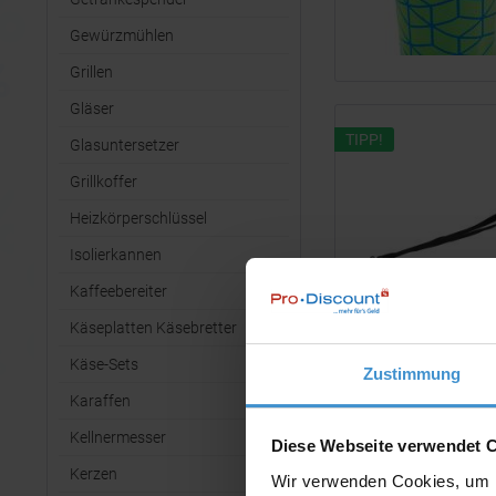
Gewürzmühlen
Grillen
Gläser
TIPP!
Glasuntersetzer
Grillkoffer
Heizkörperschlüssel
Isolierkannen
Kaffeebereiter
Käseplatten Käsebretter
Käse-Sets
Zustimmung
Karaffen
Kellnermesser
Diese Webseite verwendet 
Kerzen
Wir verwenden Cookies, um I