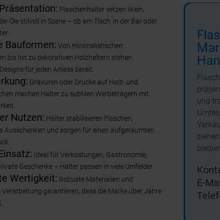
Präsentation:
Flaschenhalter setzen Wein,
er Öle stilvoll in Szene – ob am Tisch, in der Bar oder
Flas
er.
ge Bauformen:
Mar
Von minimalistischen
Han
en bis hin zu dekorativen Holzhaltern stehen
Designs für jeden Anlass bereit.
Flasch
rkung:
Gravuren oder Drucke auf Holz- und
präsen
chen machen Halter zu subtilen Werbeträgern mit
und tr
rkeit.
Umfeld
er Nutzen:
Halter stabilisieren Flaschen,
Verkau
das Ausschenken und sorgen für einen aufgeräumten
ziehen
ck.
bleibe
Einsatz:
Ideal für Verkostungen, Gastronomie,
rivate Geschenke – Halter passen in viele Umfelder.
Konta
e Wertigkeit:
Robuste Materialien und
E-Mai
e Verarbeitung garantieren, dass die Marke über Jahre
Telef
t.