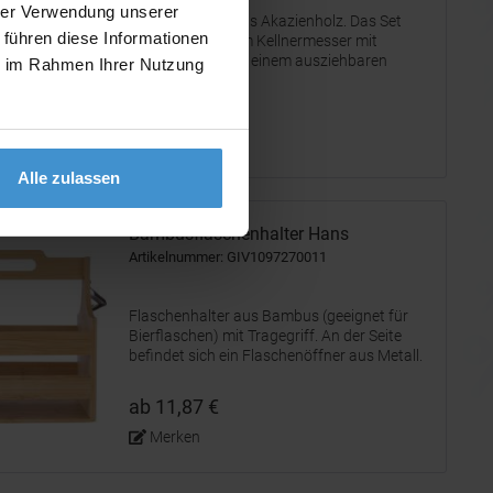
hrer Verwendung unserer
Weinhalter-Set aus Akazienholz. Das Set
 führen diese Informationen
besteht aus einem Kellnermesser mit
Korkenzieher und einem ausziehbaren
ie im Rahmen Ihrer Nutzung
Folienmesser, und dient gleichzeitig als
Weinflaschenhalter. Ein ideales Produkt für
ab 5,75 €
Weinliebhaber.
Merken
Alle zulassen
Bambusflaschenhalter Hans
Artikelnummer: GIV1097270011
Flaschenhalter aus Bambus (geeignet für
Bierflaschen) mit Tragegriff. An der Seite
befindet sich ein Flaschenöffner aus Metall.
Einzeln verpackt in einer braunen
Kartonschachtel.
ab 11,87 €
Merken