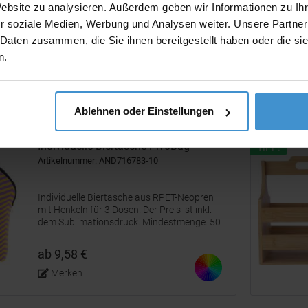
Website zu analysieren. Außerdem geben wir Informationen zu I
Dieses Weinregal aus Holz ist die perfekte,
r soziale Medien, Werbung und Analysen weiter. Unsere Partner
ästhetische Lösung, um Ihre Flaschen sicher
aufzubewahren. Mit Platz für 3 Flaschen
 Daten zusammen, die Sie ihnen bereitgestellt haben oder die s
schaffen Sie eine natürliche und warme
n.
Präsentation Ihrer Lieblingsgetränke.
ab 4,68 €
Merken
Ablehnen oder Einstellungen
Individuelle Biertasche PivoBag
TIPP!
Artikelnummer: AND716783-10
Individuelle Biertasche aus RPET-Neopren
mit Henkeln für 3 Dosen. Der Preis ist inkl.
dem Sublimationsdruck. Mindestmenge: 50
Stk.
ab 9,58 €
Merken