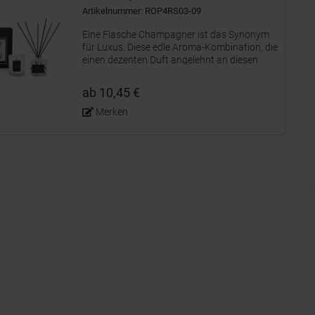
Artikelnummer: ROP4RS03-09
Eine Flasche Champagner ist das Synonym
für Luxus. Diese edle Aroma-Kombination, die
einen dezenten Duft angelehnt an diesen
prickelnden Genuss verbreitet, entführt Sie
ganz ohne Alkohol zu Ihrem persönlichen
ab 10,45 €
Luxus-Entspannungsmoment....
Merken