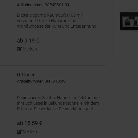
Artikelnummer: ROP4RS01-03
Dieser elegante Raumduft (100 ml)
verwandelt Ihr zu Hause in eine
Wohlfühloase der Ruhe und Entspannung.
Genießen Sie den Duft von frischer
Baumwolle und erfreuen Sie sich an der
ab 9,19 €
modernen Optik dieses Raumerfrischers.
Das...
Merken
Diffuser
Artikelnummer: DNTOT06WH
Desinfizieren Sie Ihre Hände, Ihr Telefon oder
Ihre Schlüssel in Sekundenschnelle mit dem
Diffusor. Dieses kleine Desinfektionsgerät
kann mit Desinfektionsalkohol befüllt
werden. Der Diffuser wird über ein USB Typ-
ab 15,59 €
C-Anschluss aufgeladen...
Merken