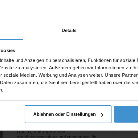
Wooosh Fragrance Sticks Green Herbs
Duftstäbchen
Details
Artikelnummer: CLP261961-011
Dieser dekorative Parfümflakon aus Glas mit
Holzakzent der Marke Wooosh, ist mit einem
Cookies
herrlich duftenden Parfümöl "Green Herbs"
nhalte und Anzeigen zu personalisieren, Funktionen für soziale
gefüllt. Werden die Stäbchen in dem
Parfümflakon platziert, saugen sie das
Website zu analysieren. Außerdem geben wir Informationen zu I
ab 6,12 €
Parfüm auf, sodass das Öl nach...
r soziale Medien, Werbung und Analysen weiter. Unsere Partner
Merken
 Daten zusammen, die Sie ihnen bereitgestellt haben oder die s
n.
ROMOSCENT® Raumduft Vanilla
Dream
Ablehnen oder Einstellungen
Artikelnummer: ROP4RS02-10
Kreieren Sie mit diesem modernen Raumduft
(100 ml) eine angenehme
Wohlfühlatmosphäre und entspannen Sie