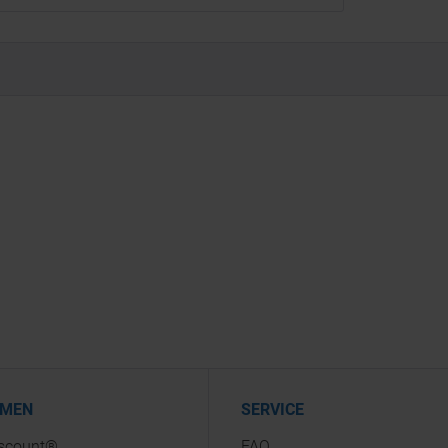
HMEN
SERVICE
iscount®
FAQ