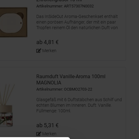
Artikelnummer: ART57307N0032
Das InSideOut Aroma-Geschenkset enthält
einen porösen Aufhänger, der mit ein paar
Tropfen reinem Öl den natürlichen Duft von
Zitronengras dezent verbreitet. Ideal für
kleine Räume wie Schlafzimmer, Badezimmer
ab 4,81 €
oder Kleiderschrank. Die...
Merken
Raumduft Vanille-Aroma 100ml
MAGNOLIA
Artikelnummer: OCBMO2703-22
Glasgefäß mit 6 Duftstäbchen aus Schilf und
echten Blumen im Inneren. Duft: Vanille.
Füllmenge: 100ml.
ab 5,31 €
Merken