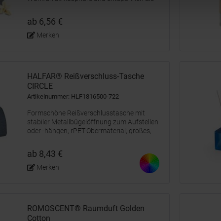
beim wohlig, warmen Vanilleduft. Der
Raumduft überzeugt durch die moderne
ab 6,56 €
Kombination von Edelstahl und Glas in
Betonoptik. Der...
Merken
HALFAR® Reißverschluss-Tasche
CIRCLE
Artikelnummer: HLF1816500-722
Formschöne Reißverschlusstasche mit
stabiler Metallbügelöffnung zum Aufstellen
oder -hängen; rPET-Obermaterial; großes,
gepolstertes Hauptfach mit diversen
Organizer-Elementen;
ab 8,43 €
Reißverschlussvortasche; Handgriff
Merken
ROMOSCENT® Raumduft Golden
Cotton