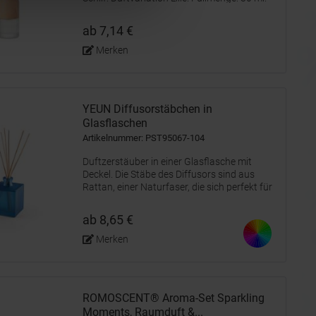
Da Holz ein natürliches Material ist, kann der
Farbton pro Artikel variieren. Der obere Teil
ab 7,14 €
des Holzes absorbiert...
Merken
YEUN Diffusorstäbchen in
Glasflaschen
Artikelnummer: PST95067-104
Duftzerstäuber in einer Glasflasche mit
Deckel. Die Stäbe des Diffusors sind aus
Rattan, einer Naturfaser, die sich perfekt für
die Verbreitung von Düften eignet. Menge bis
zu 100 mL. Hergestellt in Europa. Wird in
ab 8,65 €
einem individuellen...
Merken
ROMOSCENT® Aroma-Set Sparkling
Moments, Raumduft &...