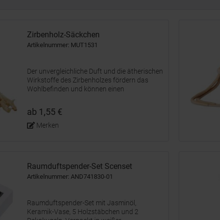
Zirbenholz-Säckchen
Artikelnummer: MUT1531
Der unvergleichliche Duft und die ätherischen
Wirkstoffe des Zirbenholzes fördern das
Wohlbefinden und können einen
entspannten Schlaf begünstigen. Gönnen Sie
auch Ihren Kunden mit diesem Giveaway ein
ab 1,55 €
ungewöhnliches Dufterlebnis. Das...
Merken
Raumduftspender-Set Scenset
Artikelnummer: AND741830-01
Raumduftspender-Set mit Jasminöl,
Keramik-Vase, 5 Holzstäbchen und 2