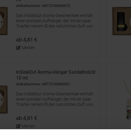
Artikelnummer: ART57306N0072
Das InSideOut Aroma-Geschenkset enthält
einen porösen Aufhänger, der mit ein paar
Tropfen reinem Öl den natürlichen Duft von
Lavendel dezent verbreitet. Ideal für kleine
Räume wie Schlafzimmer, Badezimmer oder
ab 4,81 €
dem Kleiderschrank. Die...
Merken
InSideOut Aroma-Hänger Sandelholzöl
10 ml
Artikelnummer: ART57308N0051
Das InSideOut Aroma-Geschenkset enthält
einen porösen Aufhänger, der mit ein paar
Tropfen reinem Öl den natürlichen Duft von
Sandelholz dezent verbreitet. Ideal für kleine
Räume wie Schlafzimmer, Badezimmer oder
ab 4,81 €
dem Kleiderschrank. Die...
Merken