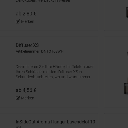
Dekokugeln. Verpackt in weißer
Geschenkbox.
ab 2,80 €
Merken
Diffuser XS
Artikelnummer: DNTOT08WH
Desinfizieren Sie Ihre Hände, Ihr Telefon oder
Ihren Schlüssel mit dem Diffuser XS in
Sekundenbruchteilen, wo und wann immer
Sie möchten. Dieses kleine
Desinfektionsgerät kann mit
ab 4,56 €
Desinfektionsmittel (nicht im Lieferumfang
enthalten)...
Merken
InSideOut Aroma Hanger Lavendelöl 10
ml