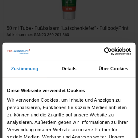
50 ml Tube - Fußbalsam "Latschenkiefer" - FullbodyPrint
Artikelnummer: SAN20-360-201-360
Fußbalsam Latschenkiefer, 50 ml Tube (weiß) mit Klappdeckel.
Schwerelose Beine durch den "Eiswürfel-Effekt": Die Kombination
aus Menthol und den ätherischen Ölen der Latschenkiefer hat sich
in der Fußpflege seit Generationen bewährt. •...
Zustimmung
Details
Über Cookies
ab 1,69 €
Merken
Diese Webseite verwendet Cookies
Wir verwenden Cookies, um Inhalte und Anzeigen zu
personalisieren, Funktionen für soziale Medien anbieten
zu können und die Zugriffe auf unsere Website zu
analysieren. Außerdem geben wir Informationen zu Ihrer
Verwendung unserer Website an unsere Partner für
soziale Medien, Werbung und Analysen weiter. Unsere