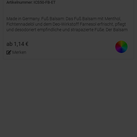
Artikelnummer: ICS50-FB-ET
Made in Germany. Fuß Balsam: Das Fuß Balsam mit Menthol,
Fichtennadelöl und dem Deo-Wirkstoff Farnesol erfrischt, pflegt
und desodoriert empfindliche und strapazierte Füße. Der Balsam
macht spröde, trockene Haut weich und geschmeidig und...
ab 1,14 €
Merken