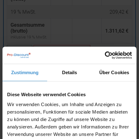
19
% MwSt.
209,42 €
Gesamtsumme
(brutto)
1.311,62 €
inklusive 19 % MwSt.
netto
Privatkunden
brutto
In den
Warenkorb
Zustimmung
Details
Über Cookies
Angebot drucken
Diese Webseite verwendet Cookies
Wir verwenden Cookies, um Inhalte und Anzeigen zu
Individuelle Anfrage
personalisieren, Funktionen für soziale Medien anbieten
zu können und die Zugriffe auf unsere Website zu
Lieferzeiten
analysieren. Außerdem geben wir Informationen zu Ihrer
Verwendung unserer Website an unsere Partner für
Artikel mit Werbeanbringung:
ca. 4 Wochen