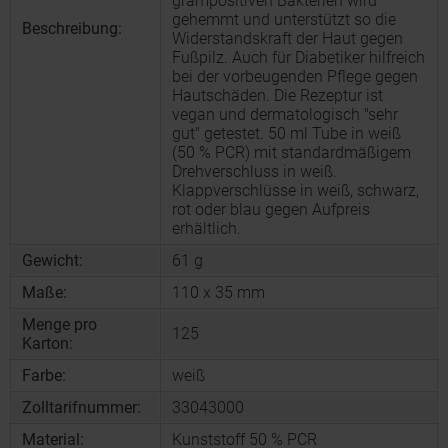
grampositiven Bakterien wird
gehemmt und unterstützt so die
Beschreibung:
Widerstandskraft der Haut gegen
Fußpilz. Auch für Diabetiker hilfreich
bei der vorbeugenden Pflege gegen
Hautschäden. Die Rezeptur ist
vegan und dermatologisch "sehr
gut" getestet. 50 ml Tube in weiß
(50 % PCR) mit standardmäßigem
Drehverschluss in weiß.
Klappverschlüsse in weiß, schwarz,
rot oder blau gegen Aufpreis
erhältlich.
Gewicht:
61 g
Maße:
110 x 35 mm
Menge pro
125
Karton:
Farbe:
weiß
Zolltarifnummer:
33043000
Material:
Kunststoff 50 % PCR