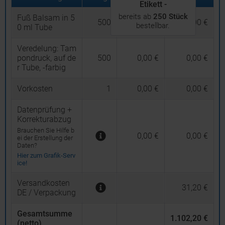
Etikett -
bereits ab
250 Stück
Fuß Balsam in 5
500
2,142 €
1.071,00 €
bestellbar.
0 ml Tube
Veredelung:
Tam
pondruck, auf de
500
0,00 €
0,00 €
r Tube, -farbig
Vorkosten
1
0,00 €
0,00 €
Datenprüfung +
Korrekturabzug
Brauchen Sie Hilfe b
0,00 €
0,00 €
ei der Erstellung der
Daten?
Hier zum Grafik-Serv
ice!
Versandkosten
31,20 €
DE / Verpackung
Gesamtsumme
1.102,20 €
(netto)