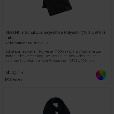
SERENITY Schal aus recyceltem Polyester (100 % rPET)
mit...
Artikelnummer: PST99097-103
Schal aus recyceltem Polyester (100% rPET) mit Aufnäher zur
individuellen Veredelung. Der Schal fühlt sich weich an und
garantiert komfort bei jeder Gelegenheit. 1501 x 260 mm
ab 4,51 €
Merken