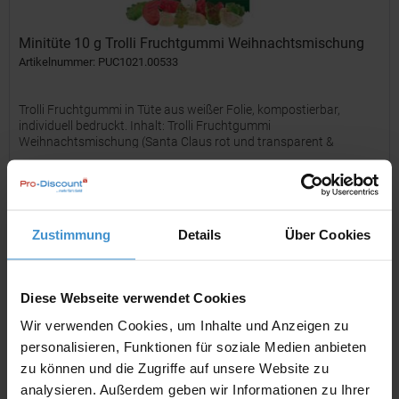
Minitüte 10 g Trolli Fruchtgummi Weihnachtsmischung
Artikelnummer: PUC1021.00533
Trolli Fruchtgummi in Tüte aus weißer Folie, kompostierbar,
individuell bedruckt. Inhalt: Trolli Fruchtgummi
Weihnachtsmischung (Santa Claus rot und transparent &
Weihnachtsbaum, grün), bunt gemischt, in Premium Qualität mit
10 %...
ab 0,19 €
Merken
Zustimmung
Details
Über Cookies
Diese Webseite verwendet Cookies
Wir verwenden Cookies, um Inhalte und Anzeigen zu
personalisieren, Funktionen für soziale Medien anbieten
zu können und die Zugriffe auf unsere Website zu
analysieren. Außerdem geben wir Informationen zu Ihrer