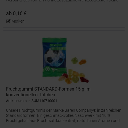
werbung. de / formen / ohne zusätzliche Werkzeugkosten Deine
Wunsch-Stempelform oder entwickle mit uns Deine...
ab 0,16 €
Merken
Fruchtgummi STANDARD-Formen 15 g im
konventionellen Tütchen
Artikelnummer: SUM110710001
Unsere Fruchtgummis der Marke Bären Company® in zahlreichen
Standardformen. Ein geschmackvolles Naschwerk mit 10 %
Fruchtgehalt aus Fruchtsaftkonzentrat, natürlichen Aromen und
färbenden Lebensmittelkonzentraten, farblich und...