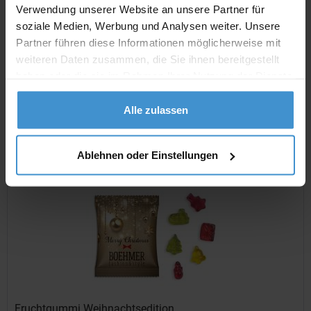
Verwendung unserer Website an unsere Partner für
Jelly Pack
soziale Medien, Werbung und Analysen weiter. Unsere
Artikelnummer: SPK0004-S
Partner führen diese Informationen möglicherweise mit
weiteren Daten zusammen, die Sie ihnen bereitgestellt
Zutaten: gemischte Geschmacksrichtungen: Himbeere und
haben oder die sie im Rahmen Ihrer Nutzung der Dienste
Brombeere
gesammelt haben.
Alle zulassen
ab 0,19 €
Merken
Ablehnen oder Einstellungen
Fruchtgummi Weihnachtsedition