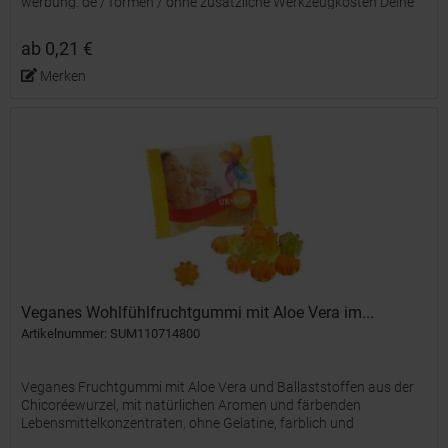
werbung. de / formen / ohne zusätzliche Werkzeugkosten Deine
Wunsch-Stempelform oder entwickle mit uns Deine...
ab 0,21 €
Merken
Veganes Wohlfühlfruchtgummi mit Aloe Vera im...
Artikelnummer: SUM110714800
Veganes Fruchtgummi mit Aloe Vera und Ballaststoffen aus der
Chicoréewurzel, mit natürlichen Aromen und färbenden
Lebensmittelkonzentraten, ohne Gelatine, farblich und
geschmacklich bunt gemischt, in glänzend- oder matt-