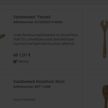
Salatbesteck "Yanoda"
Artikelnummer: ELT02062014-00000
Unser Bambus-Salatbesteck ist die perfekte
Wahl für umweltbewusste Salatliebhaber.
Aus hochwertigem Bambusholz gefertigt,
verleiht es eine rustikale Note. Das leichte
und langlebige Set besteht aus einer Gabel
ab 1,01 €
und einem Löffel und liegt...
Merken
Salatbesteck Kirschholz 30cm
Artikelnummer: BRT112588
Aus Kirschholz