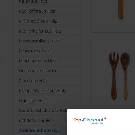
Kellen aus Holz
Kochlöffel aus Holz
Krauthobel aus Holz
Küchenhelfer aus Holz
Massageroller aus Holz
Messer aus Holz
Miniaturen aus Holz
Nussknacker aus Holz
Pinsel aus Holz
Pfannenwender aus Holz
Quirle aus Holz
Raclette-Schaber aus Holz
Rührlöffel aus Holz
Salatbesteck aus Holz