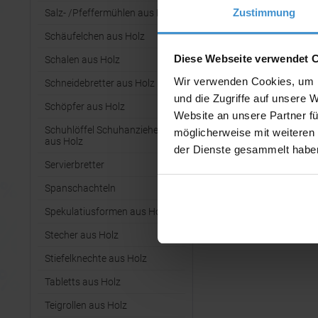
Zustimmung
Salz- /Pfeffermühlen aus Holz
Schäufelchen aus Holz
Diese Webseite verwendet 
Schalen aus Holz
Wir verwenden Cookies, um I
Schneidebretter aus Holz
und die Zugriffe auf unsere 
Schöpfer aus Holz
Website an unsere Partner fü
Schuhlöffel Schuhanzieher
möglicherweise mit weiteren
aus Holz
der Dienste gesammelt habe
Servierbretter
Spanschachteln
Spekulatiusformen aus Holz
Stecher aus Holz
Stiefelknechte aus Holz
Tabletts aus Holz
Teigrollen aus Holz