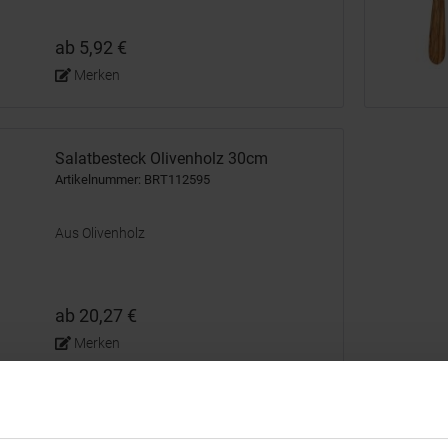
ab 5,92 €
Merken
Salatbesteck Olivenholz 30cm
Artikelnummer: BRT112595
Aus Olivenholz
ab 20,27 €
Merken