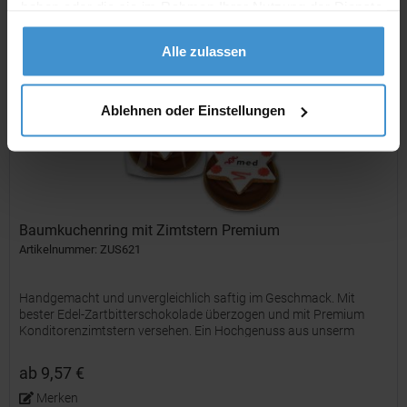
haben oder die sie im Rahmen Ihrer Nutzung der Dienste
Merken
gesammelt haben.
Alle zulassen
Ablehnen oder Einstellungen
Baumkuchenring mit Zimtstern Premium
Artikelnummer: ZUS621
Handgemacht und unvergleichlich saftig im Geschmack. Mit
bester Edel-Zartbitterschokolade überzogen und mit Premium
Konditorenzimtstern versehen. Ein Hochgenuss aus unserm
Hause.
ab 9,57 €
Merken