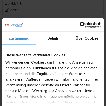
ab 4,61 €
Merken
Zustimmung
Details
Über Cookies
Diese Webseite verwendet Cookies
Wir verwenden Cookies, um Inhalte und Anzeigen zu
Geschenkartikel / Präsentartikel: Mini-Baumkuchen
personalisieren, Funktionen für soziale Medien anbieten
Zartbitter
zu können und die Zugriffe auf unsere Website zu
Artikelnummer: ROP2K1697
analysieren. Außerdem geben wir Informationen zu Ihrer
Baumkuchen: der König der Kuchen, die Messlatte für jeden
Verwendung unserer Website an unsere Partner für
Konditor und ein Traum für alle Naschkatzen. Überraschen Sie zu
soziale Medien, Werbung und Analysen weiter. Unsere
Ostern mit diesem Mini-Baumkuchen (ca. 90 g), denn die süße
Partner führen diese Informationen möglicherweise mit
Leckerei schmeckt nicht nur zum Weihnachtsfest...
weiteren Daten zusammen, die Sie ihnen bereitgestellt
ab 8,30 €