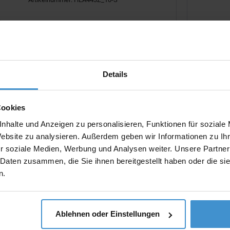
Karabinerhaken oval 10mm zusätzliches
Zubehör. Keine Lagerware,
auftragsbezogene Fertigung
ab 0,40 €
Details
Merken
Cookies
nhalte und Anzeigen zu personalisieren, Funktionen für soziale
Karabinerhaken oval 20mm
Website zu analysieren. Außerdem geben wir Informationen zu I
Artikelnummer: HLA443Z_20-S
r soziale Medien, Werbung und Analysen weiter. Unsere Partner
 Daten zusammen, die Sie ihnen bereitgestellt haben oder die s
Karabinerhaken oval 20mm zusätzliches
n.
Zubehör. Keine Lagerware,
auftragsbezogene Fertigung
ab 0,40 €
Ablehnen oder Einstellungen
Merken