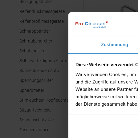
Reinigungstücher
Reifendruckmessgeräte
Reifenprofilmessgeräte
Schnappbänder
Schraubendreher
Zustimmung
Schutzbrillen
Selbstverteidigung Alarm
Diese Webseite verwendet 
Sonnenblenden Auto
Wir verwenden Cookies, um I
Spannungsprüfer
und die Zugriffe auf unsere 
Website an unsere Partner fü
Sphärometer
möglicherweise mit weiteren
Stirnleuchten Kopfleuchten
der Dienste gesammelt habe
Sitzgurtschneider
Sonnenschutz Kfz
Taschenlampen