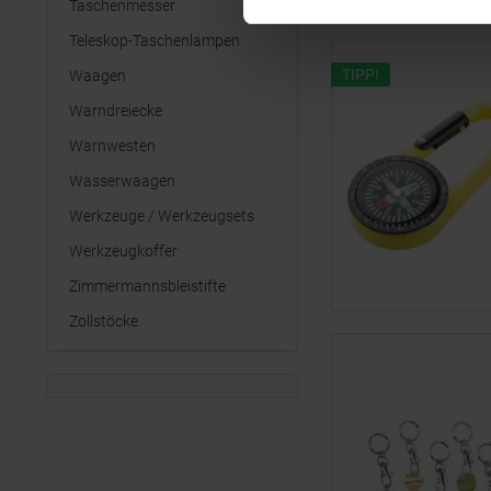
Taschenmesser
Teleskop-Taschenlampen
TIPP!
Waagen
Warndreiecke
Warnwesten
Wasserwaagen
Werkzeuge / Werkzeugsets
Werkzeugkoffer
Zimmermannsbleistifte
Zollstöcke