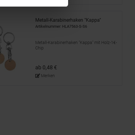
Metall-Karabinerhaken "Kappa"
Artikelnummer: HLA7563-S-S6
Metall-Karabinerhaken "Kappa" mit Holz-1€-
Chip
ab 0,48 €
Merken