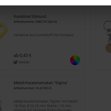
Karabiner Edmund
Artikelnummer: AND741328-02
Karabiner aus Kunststoff mit Kompass.
ab 0,43 €
Merken
Metall-Karabinerhaken "Sigma"
Artikelnummer: HLA7453-S
Metall-Karabinerhaken "Sigma" mit Metall-
1€-Chip, Ø 23,25 mm, Stärke 1,16 mm,
optional mit farbloser Einkaufswagen-