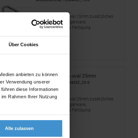
Karabinerhaken oval 15mm zusätzliches
Zubehör. Keine Lagerware,
auftragsbezogene Fertigung
ab 0,40 €
Über Cookies
Merken
 Medien anbieten zu können
Karabinerhaken oval 25mm
hrer Verwendung unserer
Artikelnummer: HLA443Z_25-S
 führen diese Informationen
ie im Rahmen Ihrer Nutzung
Karabinerhaken oval 25mm zusätzliches
Zubehör. Keine Lagerware,
auftragsbezogene Fertigung
ab 0,42 €
Alle zulassen
Merken