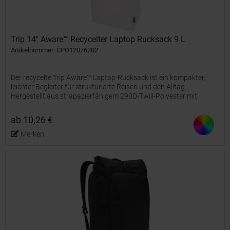
Trip 14" Aware™ Recycelter Laptop Rucksack 9 L
Artikelnummer: CPO12076202
Der recycelte Trip Aware™ Laptop-Rucksack ist ein kompakter,
leichter Begleiter für strukturierte Reisen und den Alltag.
Hergestellt aus strapazierfähigem 290D-Twill-Polyester mit
weicher gestrickter Rückseite und RPET 210D / PU...
ab 10,26 €
Merken