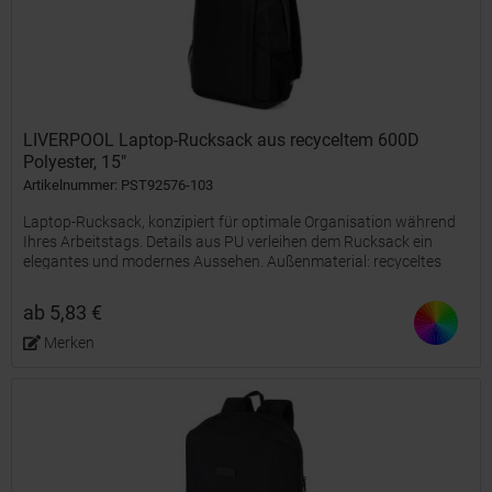
LIVERPOOL Laptop-Rucksack aus recyceltem 600D
Polyester, 15"
Artikelnummer: PST92576-103
Laptop-Rucksack, konzipiert für optimale Organisation während
Ihres Arbeitstags. Details aus PU verleihen dem Rucksack ein
elegantes und modernes Aussehen. Außenmaterial: recyceltes
600D Polyester, hochdichtInnenmaterial: recyceltes 210D...
ab 5,83 €
Merken