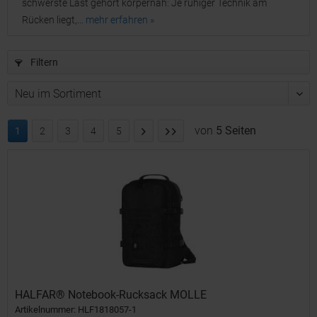
schwerste Last gehört körpernah: Je ruhiger Technik am
Rücken liegt,...
mehr erfahren »
Filtern
von
5 Seiten
1
2
3
4
5
HALFAR® Notebook-Rucksack MOLLE
Artikelnummer: HLF1818057-1