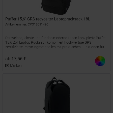
Puffer 15,6" GRS recycelter Laptoprucksack 18L
Artikelnummer: CPO13011490
Der weiche, leichte und für das moderne Leben konzipierte Puffer
15,6 Zoll Laptop Rucksack kombiniert hochwertige GRS
zertifizierte Recyclingmaterialien mit praktischen Funktionen für
den täglichen Gebrauch. Das wasserabweisende 18 Liter...
ab 17,56 €
Merken