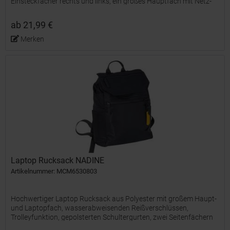
Einsteckfächer rechts und links, ein großes Hauptfach mit Netz-
und Reiverschlussfach, ein gepolstertes...
ab 21,99 €
Merken
Laptop Rucksack NADINE
Artikelnummer: MCM6530803
Hochwertiger Laptop Rucksack aus Polyester mit großem Haupt-
und Laptopfach, wasserabweisenden Reißverschlüssen,
Trolleyfunktion, gepolsterten Schultergurten, zwei Seitenfächern
und farblich abgestimmte Aktzente. Der Überschlag lässt...