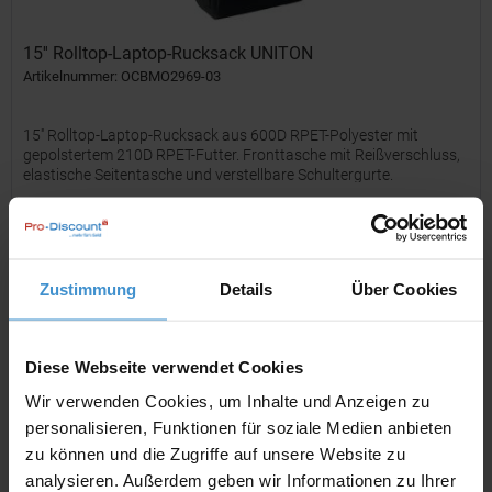
15'' Rolltop-Laptop-Rucksack UNITON
Artikelnummer: OCBMO2969-03
15'' Rolltop-Laptop-Rucksack aus 600D RPET-Polyester mit
gepolstertem 210D RPET-Futter. Fronttasche mit Reißverschluss,
elastische Seitentasche und verstellbare Schultergurte.
ab 6,32 €
Merken
Zustimmung
Details
Über Cookies
Diese Webseite verwendet Cookies
Wir verwenden Cookies, um Inhalte und Anzeigen zu
personalisieren, Funktionen für soziale Medien anbieten
zu können und die Zugriffe auf unsere Website zu
analysieren. Außerdem geben wir Informationen zu Ihrer