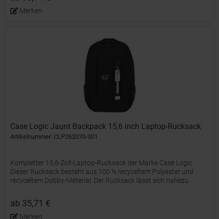
Merken
Case Logic Jaunt Backpack 15,6 inch Laptop-Rucksack
Artikelnummer: CLP262070-001
Kompletter 15,6-Zoll-Laptop-Rucksack der Marke Case Logic.
Dieser Rucksack besteht aus 100 % recyceltem Polyester und
recyceltem Dobby-Material. Der Rucksack lässt sich nahezu
vollständig öffnen, sodass Sie alles effizient packen können....
ab 35,71 €
Merken