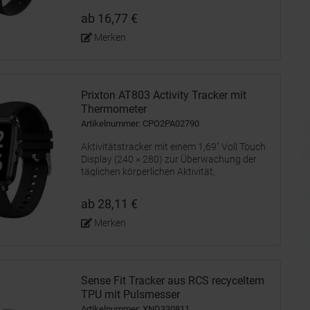
Playlist zu übernehmen ohne Ihr Smartphone
ab 16,77 €
in die Hand nehmen zu...
Merken
Prixton AT803 Activity Tracker mit
Thermometer
Artikelnummer: CPO2PA02790
Aktivitätstracker mit einem 1,69" Voll Touch
Display (240 × 280) zur Überwachung der
täglichen körperlichen Aktivität,
einschließlich Schritte, zurückgelegter
Strecke und verbrannter Kalorien. Verfügt
ab 28,11 €
über Multisport Modi für Gehen,...
Merken
Sense Fit Tracker aus RCS recyceltem
TPU mit Pulsmesser
Artikelnummer: XND330811