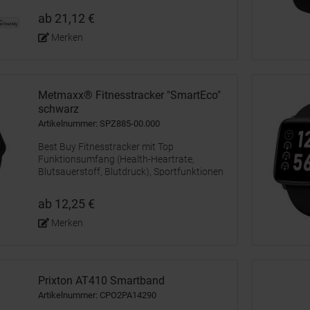
Benachrichtigung, wenn Sie es zurücklassen.
ab 21,12 €
Selbst wenn Sie Ihr...
Merken
Metmaxx® Fitnesstracker "SmartEco"
schwarz
Artikelnummer: SPZ885-00.000
Best Buy Fitnesstracker mit Top
Funktionsumfang (Health-Heartrate,
Blutsauerstoff, Blutdruck), Sportfunktionen
(4 Sportarten), Anruf, Nachrichtenanzeige
uvm - sportlich IP5, Spritzwassergeschützt,
ab 12,25 €
einfach wiederaufladbar (45 Minuten,...
Merken
Prixton AT410 Smartband
Artikelnummer: CPO2PA14290