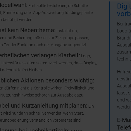
Modellwahl:
Digi
Erst sollte feststehen, ob Schritte,
vorb
t, Erinnerung oder App-Auswertung für die geplante
ch benötigt werden.
Bei tr
 ist kein Nebenthema:
Logo ü
Installation,
Brandi
en und Bedienung müssen zur Zielgruppe passen,
Ausgab
ein Teil der Funktion nach der Ausgabe ungenutzt.
zusamm
rbeflächen verlangen Klarheit:
Logo,
techni
Linienstärke sollten so reduziert werden, dass Display,
Ladepunkte frei bleiben.
Hilfre
gewüns
eblichen Aktionen besonders wichtig:
Ausgab
n dürfen nicht als Kontrolle wirken; Freiwilligkeit und
lässt 
 Nutzungshinweise gehören zur Ausgabe dazu.
und we
abel und Kurzanleitung mitplanen:
Ein
werden
ät wird nur dann schnell verwendet, wenn Start,
E-Mai
rundbedienung verständlich vorbereitet sind.
Telef
anung bei Technikartikeln: