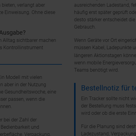
bieten, verlangt aber
ausreichenden Ladestand, fe
ze Einweisung. Ohne diese
häufig erst später geprüft ode
desto stärker entscheidet di
Gebrauch.
r Ausgabe?
m Alltag sichtbarer machen
Wenn Geräte vor Ort eingeric
ls Kontrollinstrument
müssen Kabel, Ladepunkte un
.
längeren Aktionstagen könn
wenn mobile Energieversorgu
Teams benötigt wird.
in Modell mit vielen
n aber in der Nutzung
Bestellnotiz für 
eine Gesundheitswoche, eine
Ein Tracker sollte nicht w
sser passen, wenn die
der Bestellung muss fests
önnen.
wird oder ob die erste Ei
 bei der Zahl der
Für die Planung sind des
 Bedienbarkeit und
Ladezustand, Verpackung,
erbefläche, Verpackung,