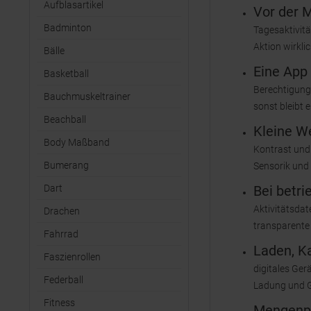
Aufblasartikel
Vor der 
Badminton
Tagesaktivitä
Aktion wirkli
Bälle
Eine App
Basketball
Berechtigung
Bauchmuskeltrainer
sonst bleibt 
Beachball
Kleine We
Body Maßband
Kontrast und 
Bumerang
Sensorik und 
Dart
Bei betri
Aktivitätsdate
Drachen
transparente
Fahrrad
Laden, K
Faszienrollen
digitales Ger
Federball
Ladung und G
Fitness
Mengenpl