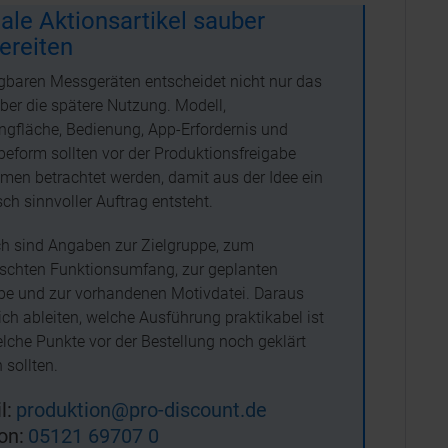
tale Aktionsartikel sauber
ereiten
agbaren Messgeräten entscheidet nicht nur das
ber die spätere Nutzung. Modell,
ngfläche, Bedienung, App-Erfordernis und
eform sollten vor der Produktionsfreigabe
en betrachtet werden, damit aus der Idee ein
sch sinnvoller Auftrag entsteht.
ich sind Angaben zur Zielgruppe, zum
chten Funktionsumfang, zur geplanten
e und zur vorhandenen Motivdatei. Daraus
sich ableiten, welche Ausführung praktikabel ist
lche Punkte vor der Bestellung noch geklärt
 sollten.
l:
produktion@pro-discount.de
on:
05121 69707 0