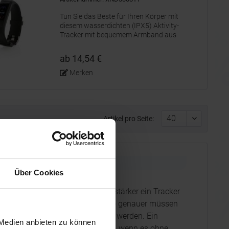
Tun Sie das Beste für Ihren Körper mit
diesem wasserdichten (IPX5) Aktivity-
Tracker mit bequemem Armband aus
recyceltem TPU. Mit benutzerfreundlichem
0,96"-OLED-Touch-Screen. Hergestellt aus
ab 14,54 €
RCS (Recycled Claim Standard)-zertifiziert...
Merken
Artikel pro Seite:
Über Cookies
ine klare Beschaffungsregel: Je stärker ein Tracker
enachrichtigungen arbeitet, desto genauer müssen
nd Nutzungserwartung vorbereitet werden. Ein
 Medien anbieten zu können
eiten Zielgruppen sinnvoller sein, wenn es ohne