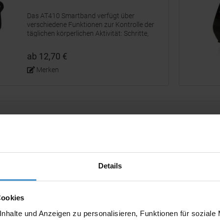
Das AT410 Smartband verfügt über
verschiedene Funktionen zur Kontrolle der
täglichen körperlichen Aktivität: Schritte,
Kalorienverbrauch und zurückgelegte
Strecke. Außerdem misst es die
ab 12,70 €
Schlafqualität und verfügt über einen...
Merken
Details
soll: Fitness-
satzlogik
Aus diesem Ablauf entsteht e
mit App, Körperdaten oder B
Cookies
nfacher Streuartikel. Er wird
Einweisung, Freiwilligkeit u
 oder einer Anzeige
nhalte und Anzeigen zu personalisieren, Funktionen für soziale
einfaches Modell kann bei br