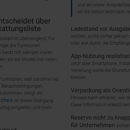
und ein klarer Ansprechpa
ob die Aktion technisch re
ntscheidet über
tattungsliste
Ladestand vor Ausgab
werden, sollte vorher geklärt 
e zunächst überzeugend. Für
oder erst durch die Empfänger
änger die Funktionen
n Gerät mit wenigen klaren
App-Nutzung realistis
in als ein Modell mit vielen
setzt aber Smartphone, Insta
n.
Verteilung sollte die Grundf
bleiben.
Funktionen, weil sie ohne viel
, Benachrichtigungen,
Verpackung als Orienti
nzukommen, steigt der
Hinweis kann erklären, wie de
tches
ist dieser Übergang
Diese Information ersetzt ke
 Alltag eingreifen und mehr
Reserve nicht zu knapp
für Unternehmen
sollten