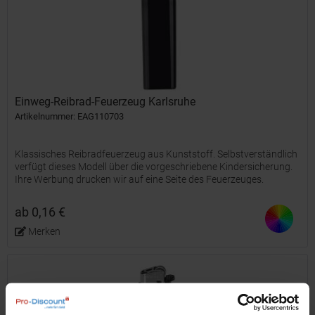
Einweg-Reibrad-Feuerzeug Karlsruhe
Artikelnummer: EAG110703
Klassisches Reibradfeuerzeug aus Kunststoff. Selbstverständlich
verfügt dieses Modell über die vorgeschriebene Kindersicherung.
Ihre Werbung drucken wir auf eine Seite des Feuerzeuges.
ab 0,16 €
Merken