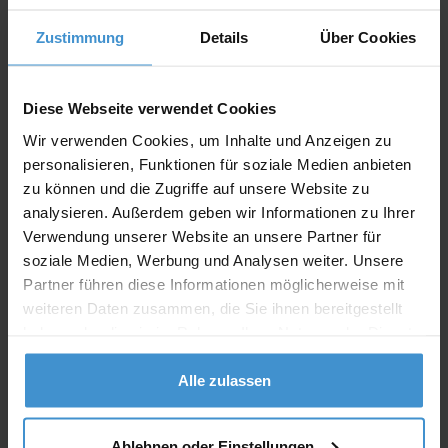
Zustimmung
Details
Über Cookies
Diese Webseite verwendet Cookies
Einweg-Feuerzeug "Lambda"
Wir verwenden Cookies, um Inhalte und Anzeigen zu
Artikelnummer: HLA7065-0
personalisieren, Funktionen für soziale Medien anbieten
zu können und die Zugriffe auf unsere Website zu
Einweg-Feuerzeug "Lambda" ISO 9994 und EN 13869,
kindergesichert. Nur 50er Verpackungseinheiten lieferbar.
analysieren. Außerdem geben wir Informationen zu Ihrer
Verwendung unserer Website an unsere Partner für
soziale Medien, Werbung und Analysen weiter. Unsere
ab 0,17 €
Partner führen diese Informationen möglicherweise mit
Merken
weiteren Daten zusammen, die Sie ihnen bereitgestellt
haben oder die sie im Rahmen Ihrer Nutzung der Dienste
gesammelt haben.
Alle zulassen
Ablehnen oder Einstellungen