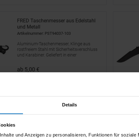
FRED Taschenmesser aus Edelstahl
und Metall
Artikelnummer: PST94037-103
Aluminium-Taschenmesser, Klinge aus
rostfreiem Stahl mit Sicherheitsverschluss
und Karabiner. Geliefert in einer
Geschenkschachtel. 101 x 10 x 29 mm |
Schachtel: 108 x 39 x 15 mm
ab 5,00 €
Merken
ALICK Taschenmesser aus Aluminium
Details
mit...
Artikelnummer: PST94035-103
Cookies
Taschenmesser aus Aluminium mit
Carbonfaserbeschichtung, Klinge aus
nhalte und Anzeigen zu personalisieren, Funktionen für soziale
rostfreiem Stahl mit Sicherheitsverriegelung