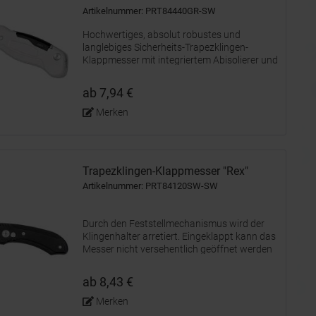
Artikelnummer: PRT84440GR-SW
Hochwertiges, absolut robustes und
langlebiges Sicherheits-Trapezklingen-
Klappmesser mit integriertem Abisolierer und
Schraubendreher. Durch den
Feststellmechanismus kann der
ab 7,94 €
Klingenhalter in 3 Positionen arretiert
werden. Die...
Merken
Trapezklingen-Klappmesser "Rex"
Artikelnummer: PRT84120SW-SW
Durch den Feststellmechanismus wird der
Klingenhalter arretiert. Eingeklappt kann das
Messer nicht versehentlich geöffnet werden
und in der Arbeitsposition bietet die
Arretierung eine sichere Handhabung. Die
ab 8,43 €
Arretierung wird durch...
Merken