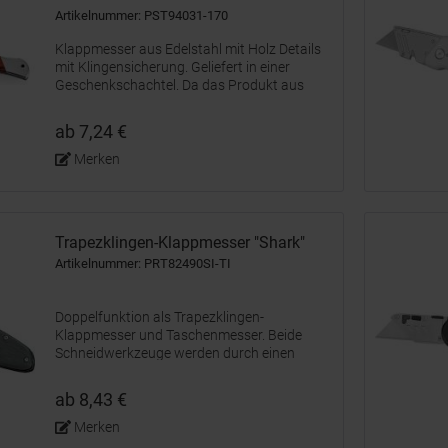
Artikelnummer: PST94031-170
Klappmesser aus Edelstahl mit Holz Details
mit Klingensicherung. Geliefert in einer
Geschenkschachtel. Da das Produkt aus
natürlichen Materialien hergestellt wird,
können Farbe des Produkts sowie das
ab 7,24 €
Druckergebnis von Produkt zu Produkt...
Merken
Trapezklingen-Klappmesser "Shark"
Artikelnummer: PRT82490SI-TI
Doppelfunktion als Trapezklingen-
Klappmesser und Taschenmesser. Beide
Schneidwerkzeuge werden durch einen
Feststellmechanismus in der Arbeitsposition
arretiert und garantieren somit eine sichere
ab 8,43 €
Handhabung. Für Rechts- und Linkshänder...
Merken