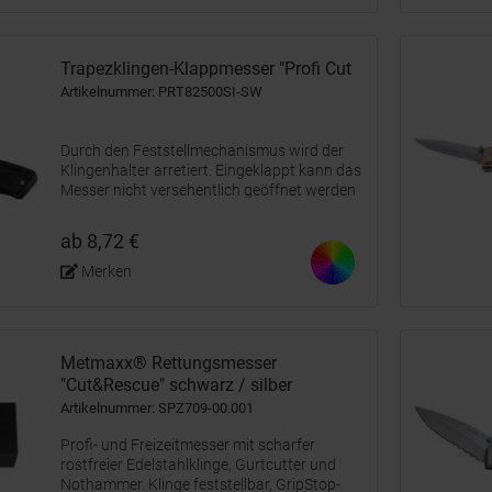
Trapezklingen-Klappmesser "Profi Cut
Artikelnummer: PRT82500SI-SW
Durch den Feststellmechanismus wird der
Klingenhalter arretiert. Eingeklappt kann das
Messer nicht versehentlich geöffnet werden
und in der Arbeitsposition bietet die
Arretierung eine sichere Handhabung. Die
ab 8,72 €
Arretierung wird durch...
Merken
Metmaxx® Rettungsmesser
"Cut&Rescue" schwarz / silber
Artikelnummer: SPZ709-00.001
Profi- und Freizeitmesser mit scharfer
rostfreier Edelstahlklinge, Gurtcutter und
Nothammer. Klinge feststellbar, GripStop-