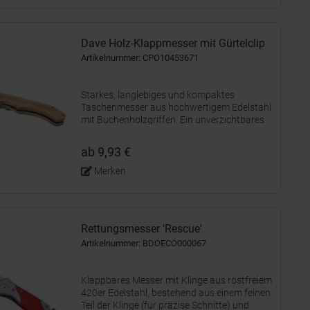
Dave Holz-Klappmesser mit Gürtelclip
Artikelnummer: CPO10453671
Starkes, langlebiges und kompaktes
Taschenmesser aus hochwertigem Edelstahl
mit Buchenholzgriffen. Ein unverzichtbares
Accessoire für Pfadfinder, Handwerker und
andere Survival- oder Outdoor-Fans. Das
ab 9,93 €
verwendete Buchenholz stammt aus...
Merken
Rettungsmesser 'Rescue'
Artikelnummer: BDOECO000067
Klappbares Messer mit Klinge aus rostfreiem
420er Edelstahl, bestehend aus einem feinen
Teil der Klinge (für präzise Schnitte) und