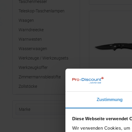
Taschenmesser
Teleskop-Taschenlampen
Waagen
Warndreiecke
Warnwesten
Wasserwaagen
Werkzeuge / Werkzeugsets
Werkzeugkoffer
Zimmermannsbleistifte
Zollstöcke
Zustimmung
Marke
Diese Webseite verwendet 
Metmaxx®
Wir verwenden Cookies, um I