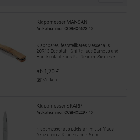
Klappmesser MANSAN
Artikelnummer: OCBMO6623-40
Klappbares, feststellbares Messer aus
2CR13 Edelstahl. Griffteil aus Bambus und
Handschlaufe aus PU. Nehmen Sie dieses
kompakte Taschenmesser mit auf Ihren
nächsten Campingausflug. Das Bambusholz
ab 1,70 €
verleiht dem Messer ein natürliches...
Merken
Klappmesser SKARP
Artikelnummer: OCBMO2297-40
Klappmesser aus Edelstahl mit Griff aus
Akazienholz. Klingenlänge: 6 cm.