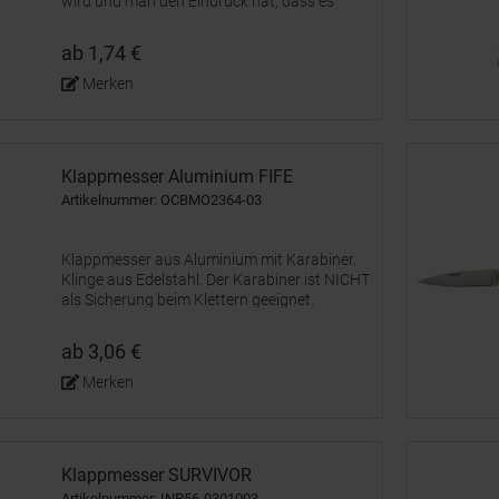
wird und man den Eindruck hat, dass es
vergessen wurde. Aufgrund der Größe und
Form einer Kreditkarte passt dieses Utensil in
ab 1,74 €
eine Brieftasche, wodurch...
Merken
Klappmesser Aluminium FIFE
Artikelnummer: OCBMO2364-03
Klappmesser aus Aluminium mit Karabiner.
Klinge aus Edelstahl. Der Karabiner ist NICHT
als Sicherung beim Klettern geeignet.
ab 3,06 €
Merken
Klappmesser SURVIVOR
Artikelnummer: INP56-0301003