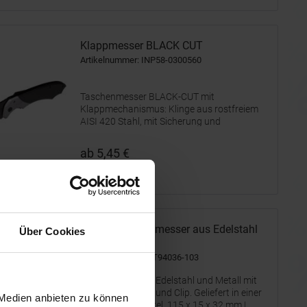
Klappmesser BLACK CUT
Artikelnummer: INP58-0300560
Taschenmesser BLACK-CUT mit
Klappmechanismus: Klinge aus rostfreiem
AISI 420 Stahl, mit Sicherung und
Befestigungsclip, ergonomische Griffzone,
Gesamtgewicht: ca. 129 g, in Box
ab 5,45 €
Merken
NINJA Taschenmesser aus Edelstahl
Über Cookies
und Metall
Artikelnummer: PST94036-103
Klappmesser aus Edelstahl und Metall mit
Klingensicherung und Clip. Geliefert in einer
 Medien anbieten zu können
Geschenkschachtel. 115 x 15 x 32 mm |