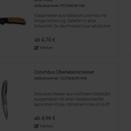
Artikelnummer: PST94038-160
Klappmesser aus Edelstahl und Holz mit
Klingensicherung. Geliefert in einer
Schachtel. Da das Produkt aus natürlichen
Materialien hergestellt wird, können Farbe
des Produkts sowie das Druckergebnis von
ab 4,70 €
Produkt zu Produkt unterschiedlich...
Merken
Columbus Überlebensmesser
Artikelnummer: CLP264245-945
Robustes Messer aus rostfreiem Edelstahl
ausgestattet mit einer messerscharfen
gezackten Klinge, hölzernem Inlay im Griff
und nützlichem Clip. Beachten Sie, dass
möglicherweise lokale Vorschriften für den
ab 4,96 €
Besitz und / oder das Tragen von...
Merken