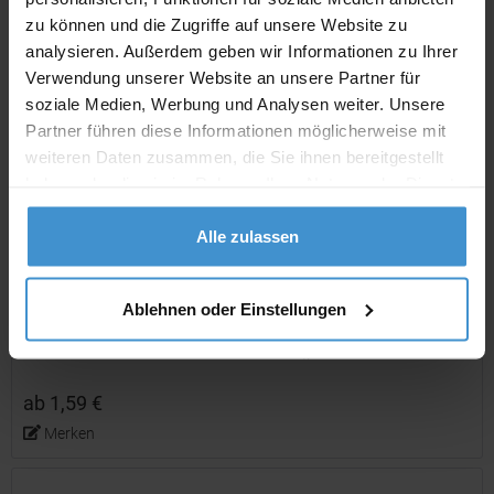
zu können und die Zugriffe auf unsere Website zu
analysieren. Außerdem geben wir Informationen zu Ihrer
Verwendung unserer Website an unsere Partner für
soziale Medien, Werbung und Analysen weiter. Unsere
Partner führen diese Informationen möglicherweise mit
weiteren Daten zusammen, die Sie ihnen bereitgestellt
haben oder die sie im Rahmen Ihrer Nutzung der Dienste
gesammelt haben.
Lorenz Nic Nac's im Werbeschuber
Alle zulassen
Artikelnummer: CDL91547
Ablehnen oder Einstellungen
Werbestarker Snack-Spaß! Ob würzige Nic Nac’s oder klassisch
geröstete Erdnüsse – mit diesen Snacks liegt man immer richtig.
Die individuell bedruckbare Banderole sorgt für maximale
Markenpräsenz und macht jeden Riegel zum genussvollen...
ab 1,59 €
Merken