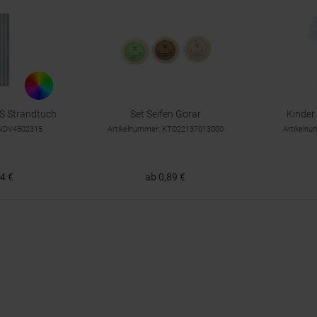
S Strandtuch
Set Seifen Gorar
Kinder 
XNDV4502315
Artikelnummer: KTO22137013000
Artikeln
4 €
ab 0,89 €