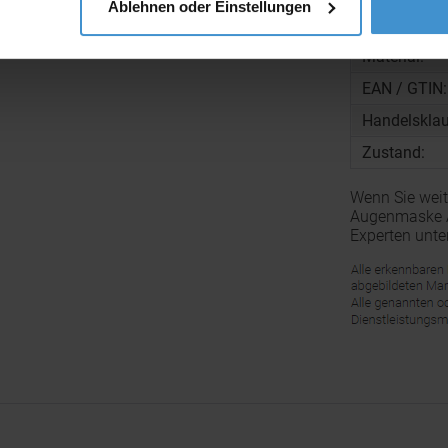
Ablehnen oder Einstellungen
Gewicht pro
Material:
EAN / GTIN:
Handelsklau
Zustand:
Wenn Sie weit
Augenmaske As
Experten unte