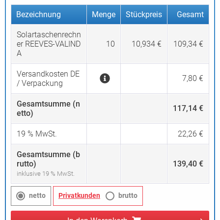
Bezeichnung
Menge
Stückpreis
Gesamt
Solartaschenrechn
er REEVES-VALIND
10
10,934 €
109,34 €
A
Versandkosten DE
7,80 €
/ Verpackung
Gesamtsumme (n
117,14 €
etto)
19
% MwSt.
22,26 €
Gesamtsumme (b
rutto)
139,40 €
inklusive 19 % MwSt.
netto
Privatkunden
brutto