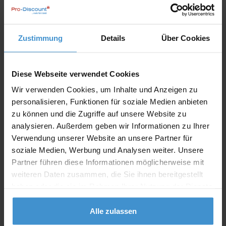
Individuelle Anfrage
Zustimmung
Details
Über Cookies
Lieferzeiten
Artikel mit Werbeanbringung:
ca. 10 Werktage
Diese Webseite verwendet Cookies
Wir verwenden Cookies, um Inhalte und Anzeigen zu
Muster mit Ihrer
ca. 10 Werktage
Werbeanbringung zur Freigabe
personalisieren, Funktionen für soziale Medien anbieten
der Produktion:
zu können und die Zugriffe auf unsere Website zu
analysieren. Außerdem geben wir Informationen zu Ihrer
Artikel ohne Werbeanbringung:
ca. 3 - 5 Werktage
Verwendung unserer Website an unsere Partner für
Muster:
ca. 3 - 5 Werktage
soziale Medien, Werbung und Analysen weiter. Unsere
Partner führen diese Informationen möglicherweise mit
weiteren Daten zusammen, die Sie ihnen bereitgestellt
Muster bestellen
haben oder die sie im Rahmen Ihrer Nutzung der Dienste
gesammelt haben.
Produktinformationen zu diesem Werbeartikel
Alle zulassen
Artikelnummer:
RFS60160