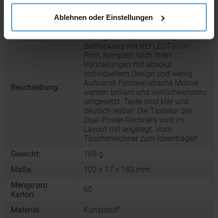
Solartaschenrechner REEVES-
Artikelname:
Ablehnen oder Einstellungen
SPECTACULATOR
Mehr geht nicht: Vollflächige
Bedruckung mit REFLECTS-UV-
Print, komplett nach Ihren
Vorstellungen mit absolut
individuellem Design und wenig
Aufwand! Fotorealistische Motive
Beschreibung:
werden brillant und wirklichkeitstreu
umgesetzt. Texte sind klar und
deutlich lesbar. Die Tastatur des
Dual-Power-Rechners wird im
Layout mit angelegt. Vom
Taschenrechner zum Ideenträger!
Gewicht:
169 g
Maße:
102 x 17 x 183 mm
Menge pro
60
Karton:
Material:
Kunststoff