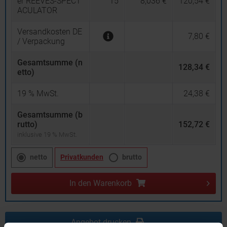
er REEVES-SPECT
15
8,036 €
120,54 €
ACULATOR
Versandkosten DE
7,80 €
/ Verpackung
Gesamtsumme (n
128,34 €
etto)
19
% MwSt.
24,38 €
Gesamtsumme (b
rutto)
152,72 €
inklusive 19 % MwSt.
netto
Privatkunden
brutto
In den
Warenkorb
Angebot drucken