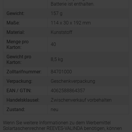
Batterie ist enthalten.
Gewicht:
157 g
Maße:
114 x 30 x 192 mm
Material:
Kunststoff
Menge pro
40
Karton:
Gewicht pro
8,5 kg
Karton:
Zolltarifnummer:
84701000
Verpackung:
Geschenkverpackung
EAN / GTIN:
4062588864357
Handelsklausel:
Zwischenverkauf vorbehalten
Zustand:
neu
Wenn Sie weitere Informationen zu dem Werbemittel
Solartaschenrechner REEVES-VALINDA benötigen, können