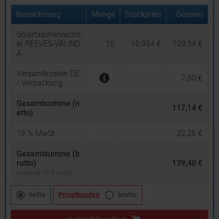
Bezeichnung
Menge
Stückpreis
Gesamt
Solartaschenrechn
er REEVES-VALIND
10
10,934 €
109,34 €
A
Versandkosten DE
7,80 €
/ Verpackung
Gesamtsumme (n
117,14 €
etto)
19
% MwSt.
22,26 €
Gesamtsumme (b
rutto)
139,40 €
inklusive 19 % MwSt.
netto
Privatkunden
brutto