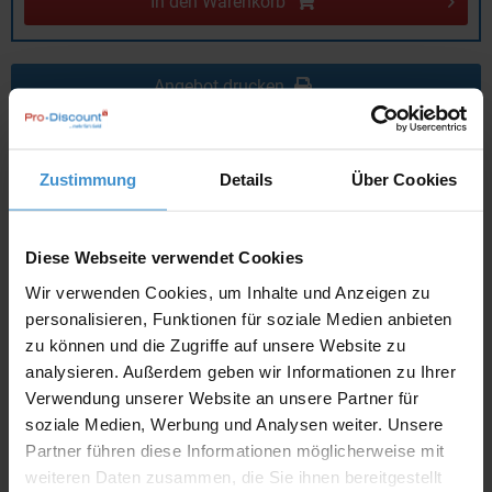
In den
Warenkorb
Angebot drucken
Individuelle Anfrage
Zustimmung
Details
Über Cookies
Lieferzeiten
Artikel mit Werbeanbringung:
ca. 10 Werktage
Diese Webseite verwendet Cookies
Wir verwenden Cookies, um Inhalte und Anzeigen zu
Muster mit Ihrer
ca. 10 Werktage
Werbeanbringung zur Freigabe
personalisieren, Funktionen für soziale Medien anbieten
der Produktion:
zu können und die Zugriffe auf unsere Website zu
analysieren. Außerdem geben wir Informationen zu Ihrer
Artikel ohne Werbeanbringung:
ca. 3 - 5 Werktage
Verwendung unserer Website an unsere Partner für
Muster:
ca. 3 - 5 Werktage
soziale Medien, Werbung und Analysen weiter. Unsere
Partner führen diese Informationen möglicherweise mit
weiteren Daten zusammen, die Sie ihnen bereitgestellt
Muster bestellen