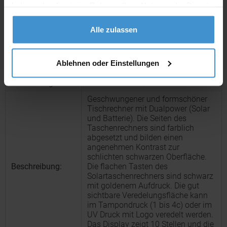
haben oder die sie im Rahmen Ihrer Nutzung der Dienste
gesammelt haben.
Produktinformationen zu diesem Werbeartikel
Alle zulassen
Artikelnummer:
RFS60154-BKSR
Solartaschenrechner REEVES-
Artikelname:
Ablehnen oder Einstellungen
VALINDA
Ausführung:
Farbe: Schwarz / Silber
Geschwungener und formschöner
Tischrechner mit Dualpower (Solar
und Batterie). Die Seiten des
Taschenrechners sind farblich
abgesetzt und bilden einen
angenehmen Kontrast zur
schlichten schwarzen Oberfläche.
Beschreibung:
Die flachen Tasten des
Solartaschenrechners sind schwarz
mit goldenem Aufdruck. Die gut
sichtbare Veredelungsfläche kann
im Tampondruck (1 bis 4c) oder im
UV Druck mit Logo veredelt werden.
Das Display zeigt 10 Stellen und die