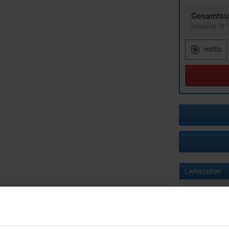
Gesamtsu
inklusive 19
netto
Lieferzeiten
Artikel mit W
Muster mit I
zur Freigabe 