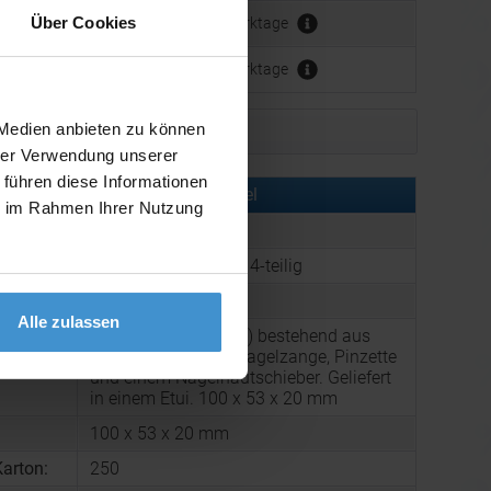
Über Cookies
Werbeanbringung:
ca. 3 - 5 Werktage
ca. 3 - 5 Werktage
 Medien anbieten zu können
Muster bestellen
hrer Verwendung unserer
 führen diese Informationen
rmationen zu diesem Werbeartikel
ie im Rahmen Ihrer Nutzung
er:
PST94843-106
:
NADIA Maniküre-Set 4-teilig
:
Farbe: Weiß
Alle zulassen
Maniküre Set (4teilig) bestehend aus
einer Nagelschere, Nagelzange, Pinzette
g:
und einem Nagelhautschieber. Geliefert
in einem Etui. 100 x 53 x 20 mm
100 x 53 x 20 mm
arton:
250