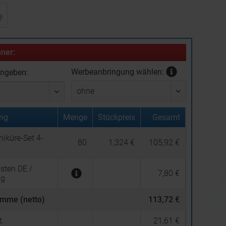
ner:
Werbeanbringung wählen:
ingeben:
ng
Menge
Stückpreis
Gesamt
iküre-Set 4-
80
1,324 €
105,92 €
sten DE /
7,80 €
ng
mme (netto)
113,72 €
.
21,61 €