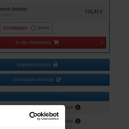
mme (brutto)
135,33 €
 % MwSt.
Privatkunden
brutto
In den
Warenkorb
Angebot drucken
Individuelle Anfrage
erbeanbringung:
ca. 10 Werktage
hrer Werbeanbringung
ca. 10 Werktage
der Produktion: