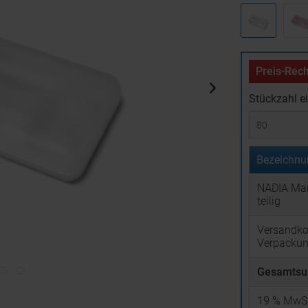
Preis-Rech
Stückzahl e
Bezeichnu
NADIA Man
teilig
Versandko
Verpacku
Gesamtsu
19
% MwSt