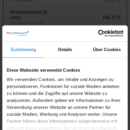
Gesamtsumme (b
rutto)
186,71 €
inklusive 19 % MwSt.
netto
Privatkunden
brutto
Zustimmung
Details
Über Cookies
In den
Warenkorb
Diese Webseite verwendet Cookies
Angebot drucken
Wir verwenden Cookies, um Inhalte und Anzeigen zu
personalisieren, Funktionen für soziale Medien anbieten
Individuelle Anfrage
zu können und die Zugriffe auf unsere Website zu
analysieren. Außerdem geben wir Informationen zu Ihrer
Lieferzeiten
Verwendung unserer Website an unsere Partner für
soziale Medien, Werbung und Analysen weiter. Unsere
Artikel mit Werbeanbringung:
ca. 10 Werktage
Partner führen diese Informationen möglicherweise mit
weiteren Daten zusammen, die Sie ihnen bereitgestellt
Muster mit Ihrer