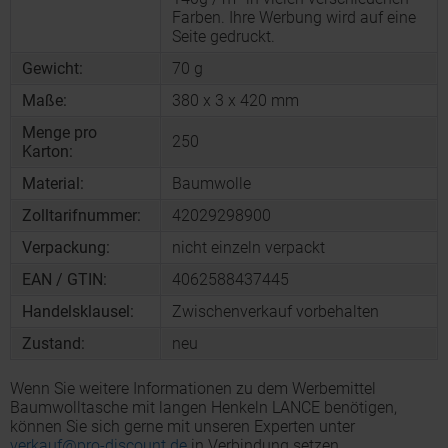
Farben. Ihre Werbung wird auf eine
Seite gedruckt.
Gewicht:
70 g
Maße:
380 x 3 x 420 mm
Menge pro
250
Karton:
Material:
Baumwolle
Zolltarifnummer:
42029298900
Verpackung:
nicht einzeln verpackt
EAN / GTIN:
4062588437445
Handelsklausel:
Zwischenverkauf vorbehalten
Zustand:
neu
Wenn Sie weitere Informationen zu dem Werbemittel
Baumwolltasche mit langen Henkeln LANCE benötigen,
können Sie sich gerne mit unseren Experten unter
verkauf@pro-discount.de
in Verbindung setzen.