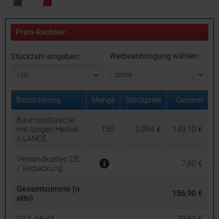
Preis-Rechner:
Werbeanbringung wählen:
Stückzahl eingeben:
Bezeichnung
Menge
Stückpreis
Gesamt
Baumwolltasche
mit langen Henkel
150
0,994 €
149,10 €
n LANCE
Versandkosten DE
7,80 €
/ Verpackung
Gesamtsumme (n
156,90 €
etto)
19
% MwSt.
29,81 €