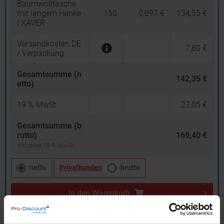
Baumwolltasche
mit langem Henke
150
0,897 €
134,55 €
l XAVER
Versandkosten DE
7,80 €
/ Verpackung
Gesamtsumme (n
142,35 €
etto)
19
% MwSt.
27,05 €
Gesamtsumme (b
rutto)
169,40 €
inklusive 19 % MwSt.
netto
Privatkunden
brutto
In den
Warenkorb