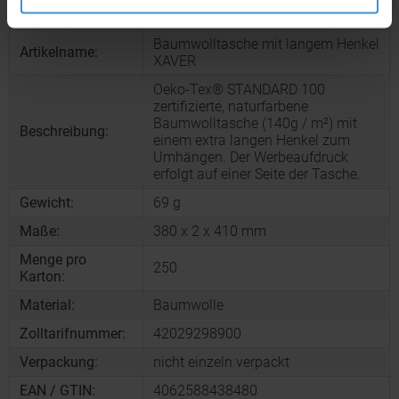
Artikelnummer:
MCM6346506
Baumwolltasche mit langem Henkel
Artikelname:
XAVER
Oeko-Tex® STANDARD 100
zertifizierte, naturfarbene
Baumwolltasche (140g / m²) mit
Beschreibung:
einem extra langen Henkel zum
Umhängen. Der Werbeaufdruck
erfolgt auf einer Seite der Tasche.
Gewicht:
69 g
Maße:
380 x 2 x 410 mm
Menge pro
250
Karton:
Material:
Baumwolle
Zolltarifnummer:
42029298900
Verpackung:
nicht einzeln verpackt
EAN / GTIN:
4062588438480