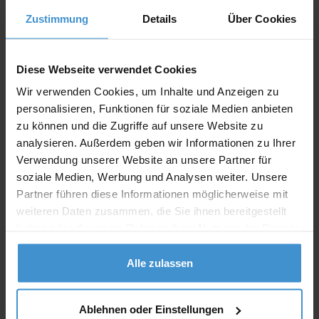
Angebot drucken
Zustimmung
Details
Über Cookies
Individuelle Anfrage
Diese Webseite verwendet Cookies
Lieferzeiten
Wir verwenden Cookies, um Inhalte und Anzeigen zu
personalisieren, Funktionen für soziale Medien anbieten
Artikel mit Werbeanbringung:
ca. 10 Werktage
zu können und die Zugriffe auf unsere Website zu
analysieren. Außerdem geben wir Informationen zu Ihrer
Muster mit Ihrer
ca. 10 Werktage
Werbeanbringung zur Freigabe
Verwendung unserer Website an unsere Partner für
der Produktion:
soziale Medien, Werbung und Analysen weiter. Unsere
Partner führen diese Informationen möglicherweise mit
Artikel ohne Werbeanbringung:
ca. 3 - 5 Werktage
weiteren Daten zusammen, die Sie ihnen bereitgestellt
Muster:
ca. 3 - 5 Werktage
haben oder die sie im Rahmen Ihrer Nutzung der Dienste
gesammelt haben.
Alle zulassen
Muster bestellen
Produktinformationen zu diesem Werbeartikel
Ablehnen oder Einstellungen