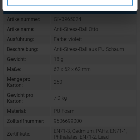
Produktinformationen zu diesem Werbeartikel
Artikelnummer:
GIV3965024
Artikelname:
Anti-Stress-Ball Otto
Ausführung:
Farbe: violett
Beschreibung:
Anti-Stress-Ball aus PU Schaum
Gewicht:
18 g
Maße:
62 x 62 x 62 mm
Menge pro
250
Karton:
Gewicht pro
7,0 kg
Karton:
Material:
PU Foam
Zolltarifnummer:
9506699000
EN71-3, Cadmium, PAHs, EN71-1,
Zertifikate:
Phthalates, EN71-2, Lead