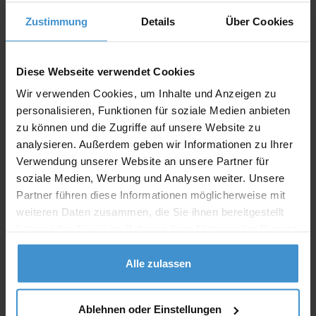
Zustimmung
Details
Über Cookies
Angebot drucken
Diese Webseite verwendet Cookies
Individuelle Anfrage
Wir verwenden Cookies, um Inhalte und Anzeigen zu
personalisieren, Funktionen für soziale Medien anbieten
Lieferzeiten
zu können und die Zugriffe auf unsere Website zu
analysieren. Außerdem geben wir Informationen zu Ihrer
Artikel mit Werbeanbringung:
ca. 10 Werktage
Verwendung unserer Website an unsere Partner für
Muster mit Ihrer
soziale Medien, Werbung und Analysen weiter. Unsere
ca. 10 Werktage
Werbeanbringung zur Freigabe
Partner führen diese Informationen möglicherweise mit
der Produktion:
weiteren Daten zusammen, die Sie ihnen bereitgestellt
Artikel ohne Werbeanbringung:
ca. 3 - 5 Werktage
haben oder die sie im Rahmen Ihrer Nutzung der Dienste
gesammelt haben.
Muster:
ca. 3 - 5 Werktage
Alle zulassen
Muster bestellen
Ablehnen oder Einstellungen