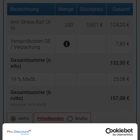
Bezeichnung
Menge
Stückpreis
Gesamt
Anti-Stress-Ball Ot
200
0,621 €
124,20 €
to
Versandkosten DE
7,80 €
/ Verpackung
Gesamtsumme (n
132,00 €
etto)
19
% MwSt.
25,08 €
Gesamtsumme (b
rutto)
157,08 €
inklusive 19 % MwSt.
netto
Privatkunden
brutto
In den
Warenkorb