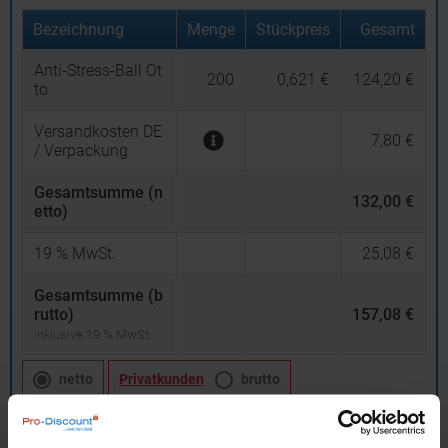
Bezeichnung
Menge
Stückpreis
Gesamt
Anti-Stress-Ball Ot
200
0,621 €
124,20 €
to
Versandkosten DE
7,80 €
/ Verpackung
Gesamtsumme (n
132,00 €
etto)
19
% MwSt.
25,08 €
Gesamtsumme (b
rutto)
157,08 €
inklusive 19 % MwSt.
netto
Privatkunden
brutto
In den
Warenkorb