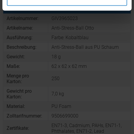
Produktinformationen zu diesem Werbeartikel
Artikelnummer:
GIV3965023
Artikelname:
Anti-Stress-Ball Otto
Ausführung:
Farbe: Kobaltblau
Beschreibung:
Anti-Stress-Ball aus PU Schaum
Gewicht:
18 g
Maße:
62 x 62 x 62 mm
Menge pro
250
Karton:
Gewicht pro
7,0 kg
Karton:
Material:
PU Foam
Zolltarifnummer:
9506699000
EN71-3, Cadmium, PAHs, EN71-1,
Zertifikate:
Phthalates, EN71-2, Lead