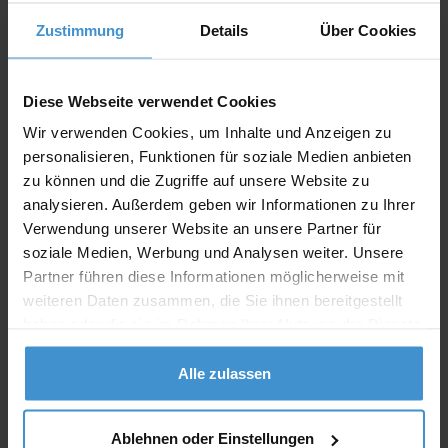
Zustimmung
Details
Über Cookies
Angebot drucken
Diese Webseite verwendet Cookies
Individuelle Anfrage
Wir verwenden Cookies, um Inhalte und Anzeigen zu
personalisieren, Funktionen für soziale Medien anbieten
Lieferzeiten
zu können und die Zugriffe auf unsere Website zu
analysieren. Außerdem geben wir Informationen zu Ihrer
Artikel mit Werbeanbringung:
ca. 10 Werktage
Verwendung unserer Website an unsere Partner für
Muster mit Ihrer
soziale Medien, Werbung und Analysen weiter. Unsere
ca. 10 Werktage
Werbeanbringung zur Freigabe
Partner führen diese Informationen möglicherweise mit
der Produktion:
weiteren Daten zusammen, die Sie ihnen bereitgestellt
Artikel ohne Werbeanbringung:
ca. 3 - 5 Werktage
haben oder die sie im Rahmen Ihrer Nutzung der Dienste
gesammelt haben.
Muster:
ca. 3 - 5 Werktage
Alle zulassen
Muster bestellen
Ablehnen oder Einstellungen