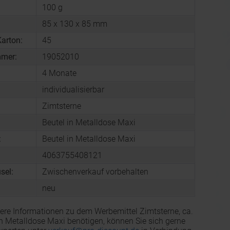
100 g
85 x 130 x 85 mm
arton:
45
mmer:
19052010
4 Monate
individualisierbar
Zimtsterne
Beutel in Metalldose Maxi
:
Beutel in Metalldose Maxi
4063755408121
sel:
Zwischenverkauf vorbehalten
neu
ere Informationen zu dem Werbemittel Zimtsterne, ca.
in Metalldose Maxi benötigen, können Sie sich gerne