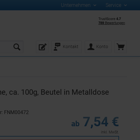
Unternehmen
Service
Kontakt
Konto
e, ca. 100g, Beutel in Metalldose
er: FNM00472
7,54 €
ab
inkl. MwSt.