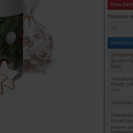
Preis-Rech
Stückzahl e
Bezeichnu
Zimtsterne
Beutel in 
Maxi
Veredelun
Etikett, C
mm
Vorkosten
Datenprüf
Korrektur
Brauchen Sie 
Erstellung d