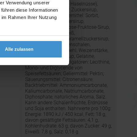
hrer Verwendung unserer
Mischung (Mandeln, Haselnüsse),
Weizenmehl, brauner Zuckersirup,
 führen diese Informationen
Palmfett, Feuchthaltemittel: Sorbit,
ie im Rahmen Ihrer Nutzung
Invertase; Invertzuckersirup,
Kartoffelstärke, Glukose-Fruktose-Sirup,
Hühnereitrockeneiweiß,
Süßmolkenpulver, Karamellzuckersirup,
Rapsöl, Zimt, Orangenschalen,
Alle zulassen
Apfelmark, Roggenmehl, Weizenstärke,
g:
Gewürze, Glukosesirup, Gelatine,
Aprikosenkerne, Emulgatoren: Lecithine,
Mono- und Diglyceride von
Speisefettsäuren; Geliermittel: Pektin;
Säuerungsmittel: Citronensäure;
Backtriebmittel: Ammoniumcarbonate,
Kaliumcarbonate, Natriumcarbonate,
Diphosphate; natürliches Aroma, Salz.
Kann andere Schalenfrüchte, Erdnüsse
und Soja enthalten. Nährwerte pro 100g:
Energie: 1890 kJ / 450 kcal, Fett: 18 g,
davon gesättigte Fettsäuren: 4,1 g,
Kohlenhydrate: 63 g, davon Zucker: 49 g,
Eiweiß: 7,8 g, Salz: 0,18 g.