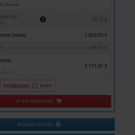
ik-Service!
sten DE /
38,75 €
ng
mme (netto)
1.825,05 €
.
346,76 €
umme
2.171,81 €
 % MwSt.
Privatkunden
brutto
In den
Warenkorb
Angebot drucken