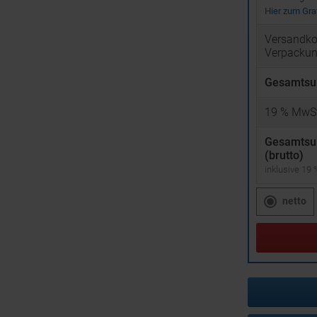
Hier zum Graf
Versandko
Verpacku
Gesamtsu
19
% MwSt
Gesamts
(brutto)
inklusive 19
netto