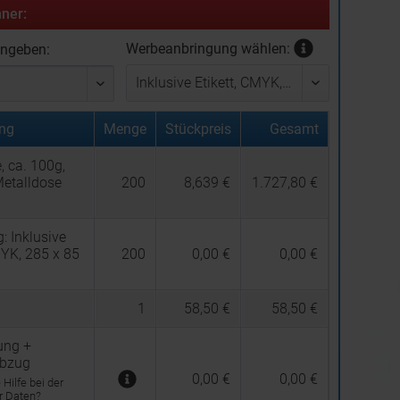
ner:
Werbeanbringung wählen:
ingeben:
ng
Menge
Stückpreis
Gesamt
, ca. 100g,
Metalldose
200
8,639 €
1.727,80 €
g:
Inklusive
MYK, 285 x 85
200
0,00 €
0,00 €
1
58,50 €
58,50 €
ung +
abzug
0,00 €
0,00 €
Hilfe bei der
er Daten?