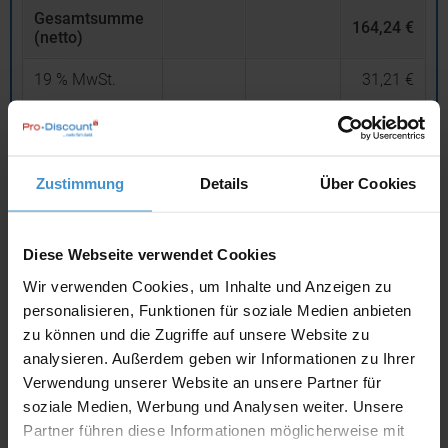
Gesamtsumme
164,24 €
(netto)
19
% MwSt.
31,21 €
Gesamtsumme
(brutto)
195,45 €
inklusive 19 % MwS
t.
Zustimmung
Details
Über Cookies
netto
Privatkunden
brutto
Diese Webseite verwendet Cookies
In den
Warenkorb
Wir verwenden Cookies, um Inhalte und Anzeigen zu
personalisieren, Funktionen für soziale Medien anbieten
zu können und die Zugriffe auf unsere Website zu
Angebot drucken
analysieren. Außerdem geben wir Informationen zu Ihrer
Verwendung unserer Website an unsere Partner für
Individuelle Anfrage
soziale Medien, Werbung und Analysen weiter. Unsere
Partner führen diese Informationen möglicherweise mit