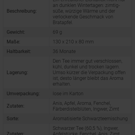
an dunklen Wintertagen: zimtig-
Beschreibung:
süße, würzige Wärme und der
verlockende Geschmack von
Bratapfel.
Gewicht:
69 g
Maße:
130 x 210 x 80 mm
Haltbarkeit:
36 Monate
Den Tee immer gut verschlossen,
kühl, dunkel und trocken lagern.
Lagerung:
Umso kürzer die Verpackung offen
ist, desto länger bleibt das Aroma
erhalten.
Umverpackung:
lose im Karton
Anis, Apfel, Aroma, Fenchel,
Zutaten:
Färberdistelblüten, Ingwer, Zimt
Sorte:
Aromatisierte Schwarzteemischung
Schwarzer Tee (60,5 %), Ingwer,
Zutaten:
Apfelstücke, Fenchel, Anis, Zimt,