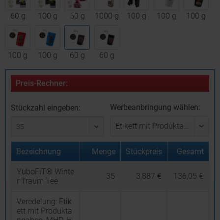
60 g
100 g
50 g
1000 g
100 g
100 g
100 g
100 g
100 g
60 g
60 g
Preis-Rechner:
Werbeanbringung wählen:
Stückzahl eingeben:
Bezeichnung
Menge
Stückpreis
Gesamt
YuboFiT® Winte
35
3,887 €
136,05 €
r Traum Tee
Veredelung:
Etik
ett mit Produkta