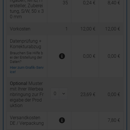
ngaben, MHD, H
35
0,24 €
8,40 €
ersteller, Zuberei
tung, S/W, 50 x 3
0 mm
Vorkosten
1
12,00 €
12,00 €
Datenprüfung +
Korrekturabzug
Brauchen Sie Hilfe b
0,00 €
0,00 €
ei der Erstellung der
Daten?
Hier zum Grafik-Serv
ice!
Optional
Muster
mit Ihrer Werbea
nbringung zur Fr
23,69 €
0,00 €
eigabe der Prod
uktion
Versandkosten
7,80 €
DE / Verpackung