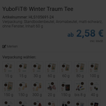
YuboFiT® Winter Traum Tee
Artikelnummer: HLS105691-24
Verpackung: Standbodenbeutel, Aromabeutel, matt-schwarz,
ohne Fenster, Inhalt 60 g
2,58 €
ab
inkl. MwSt.
Merken
Verpackung wählen:
15 g
15 g
30 g
60 g
60 g
80 g
100 g
150 g
150 g
300 g
20 g
150 g
bis 8 g
40 g