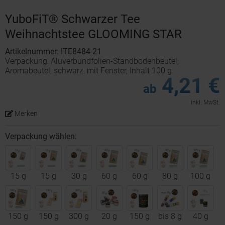
YuboFiT® Schwarzer Tee
Weihnachtstee GLOOMING STAR
Artikelnummer: ITE8484-21
Verpackung: Aluverbundfolien-Standbodenbeutel,
Aromabeutel, schwarz, mit Fenster, Inhalt 100 g
4,21 €
ab
inkl. MwSt.
Merken
Verpackung wählen:
15 g
15 g
30 g
60 g
60 g
80 g
100 g
150 g
150 g
300 g
20 g
150 g
bis 8 g
40 g