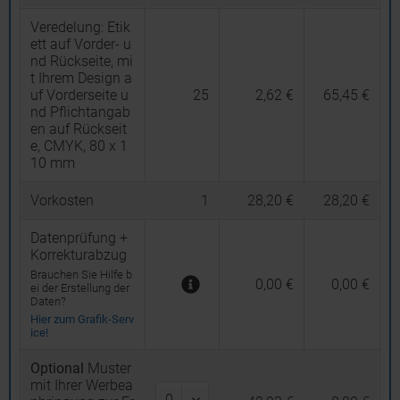
Veredelung:
Etik
ett auf Vorder- u
nd Rückseite, mi
t Ihrem Design a
uf Vorderseite u
25
2,62 €
65,45 €
nd Pflichtangab
en auf Rückseit
e, CMYK, 80 x 1
10 mm
Vorkosten
1
28,20 €
28,20 €
Datenprüfung +
Korrekturabzug
Brauchen Sie Hilfe b
0,00 €
0,00 €
ei der Erstellung der
Daten?
Hier zum Grafik-Serv
ice!
Optional
Muster
mit Ihrer Werbea