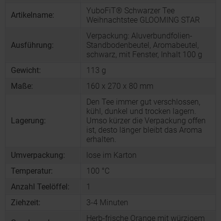
YuboFiT® Schwarzer Tee
Artikelname:
Weihnachtstee GLOOMING STAR
Verpackung: Aluverbundfolien-
Ausführung:
Standbodenbeutel, Aromabeutel,
schwarz, mit Fenster, Inhalt 100 g
Gewicht:
113 g
Maße:
160 x 270 x 80 mm
Den Tee immer gut verschlossen,
kühl, dunkel und trocken lagern.
Lagerung:
Umso kürzer die Verpackung offen
ist, desto länger bleibt das Aroma
erhalten.
Umverpackung:
lose im Karton
Temperatur:
100 °C
Anzahl Teelöffel:
1
Ziehzeit:
3-4 Minuten
Herb-frische Orange mit würzigem