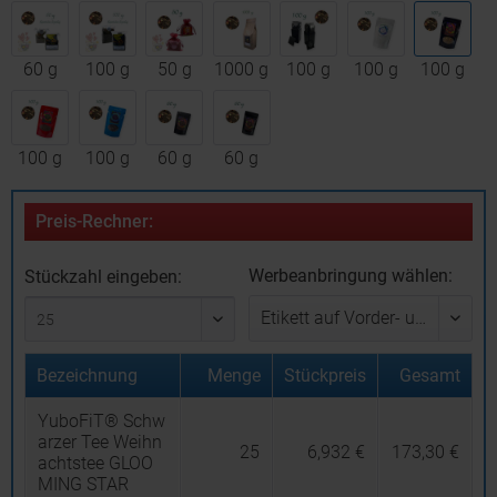
60 g
100 g
50 g
1000 g
100 g
100 g
100 g
100 g
100 g
60 g
60 g
Preis-Rechner:
Werbeanbringung wählen:
Stückzahl eingeben:
Bezeichnung
Menge
Stückpreis
Gesamt
YuboFiT® Schw
arzer Tee Weihn
25
6,932 €
173,30 €
achtstee GLOO
MING STAR