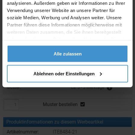
analysieren. Außerdem geben wir Informationen zu Ihrer
Angebot drucken
Verwendung unserer Website an unsere Partner für
soziale Medien, Werbung und Analysen weiter. Unsere
Individuelle Anfrage
Partner führen diese Informationen möglicherweise mit
weiteren Daten zusammen, die Sie ihnen bereitgestellt
haben oder die sie im Rahmen Ihrer Nutzung der Dienste
Lieferzeiten
gesammelt haben.
Artikel mit Werbeanbringung:
Alle zulassen
ca. 10 Werktage
Muster mit Ihrer
ca. 10 Werktage
Werbeanbringung zur Freigabe
Ablehnen oder Einstellungen
der Produktion:
Muster:
ca. 3 - 5 Werktage
Muster bestellen
Produktinformationen zu diesem Werbeartikel
Artikelnummer:
ITE8484-21