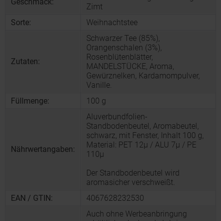
Geschmack:
Zimt
Sorte:
Weihnachtstee
Schwarzer Tee (85%),
Orangenschalen (3%),
Rosenblütenblätter,
Zutaten:
MANDELSTÜCKE, Aroma,
Gewürznelken, Kardamompulver,
Vanille.
Füllmenge:
100 g
Aluverbundfolien-
Standbodenbeutel, Aromabeutel,
schwarz, mit Fenster, Inhalt 100 g,
Material: PET 12µ / ALU 7µ / PE
Nährwertangaben:
110µ
Der Standbodenbeutel wird
aromasicher verschweißt.
EAN / GTIN:
4067628232530
Auch ohne Werbeanbringung