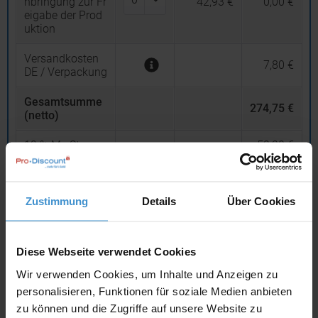
nbringung zur Fr
42,93 €
0,00 €
eigabe der Prod
uktion
Versandkosten
7,80 €
DE / Verpackung
Gesamtsumme
274,75 €
(netto)
19
% MwSt.
52,20 €
Gesamtsumme
(brutto)
326,95 €
Zustimmung
Details
Über Cookies
inklusive 19 % MwS
t.
netto
Privatkunden
brutto
Diese Webseite verwendet Cookies
Wir verwenden Cookies, um Inhalte und Anzeigen zu
In den
Warenkorb
personalisieren, Funktionen für soziale Medien anbieten
zu können und die Zugriffe auf unsere Website zu