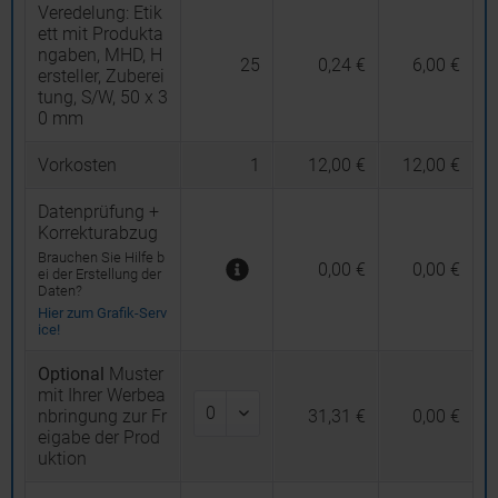
Veredelung:
Etik
ett mit Produkta
ngaben, MHD, H
25
0,24 €
6,00 €
ersteller, Zuberei
tung, S/W, 50 x 3
0 mm
Vorkosten
1
12,00 €
12,00 €
Datenprüfung +
Korrekturabzug
Brauchen Sie Hilfe b
0,00 €
0,00 €
ei der Erstellung der
Daten?
Hier zum Grafik-Serv
ice!
Optional
Muster
mit Ihrer Werbea
nbringung zur Fr
31,31 €
0,00 €
eigabe der Prod
uktion