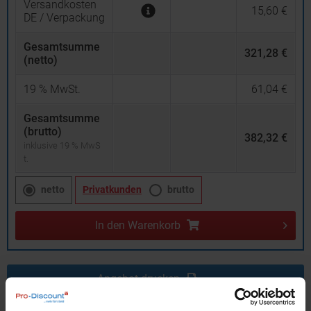
Versandkosten
15,60 €
DE / Verpackung
Gesamtsumme
321,28 €
(netto)
19
% MwSt.
61,04 €
Gesamtsumme
(brutto)
382,32 €
inklusive 19 % MwS
t.
netto
Privatkunden
brutto
In den
Warenkorb
Angebot drucken