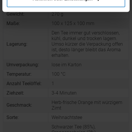
Ausführung:
Weißblech, Inhalt 150 g
Gewicht:
270 g
Maße:
100 x 125 x 100 mm
Den Tee immer gut verschlossen,
kühl, dunkel und trocken lagern.
Lagerung:
Umso kürzer die Verpackung offen
ist, desto länger bleibt das Aroma
erhalten.
Umverpackung:
lose im Karton
Temperatur:
100 °C
Anzahl Teelöffel:
1
Ziehzeit:
3-4 Minuten
Herb-frische Orange mit würzigem
Geschmack:
Zimt
Sorte:
Weihnachtstee
Schwarzer Tee (85%),