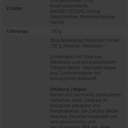
Orangenschalen (3%),
Rosenblütenblätter,
Zutaten:
MANDELSTÜCKE, Aroma,
Gewürznelken, Kardamompulver,
Vanille.
Füllmenge:
150 g
Stülpdeckeldose, Weißblech, Inhalt
150 g, Material: Weißblech
Umverpackt mit Dose aus
Weißblech und kompostierbarem
Zellglas-Beutel. Geprägtes Siegel
aus Zuckerrohrpapier mit
biologischem Klebstoff.
Erklärung Zellglas:
Reines und nachhaltig produziertes
Cellophan (auch Zellglas) ist
biologisch abbaubar und
kompostierbar. Die Zellglas-Beutel
sind aus Zellulose hergestellt und
sind geschmacks- und
geruchsneutral, BPA frei, ohne