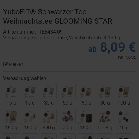
YuboFiT® Schwarzer Tee
Weihnachtstee GLOOMING STAR
Artikelnummer: ITE8484-09
Verpackung: Stülpdeckeldose, Weißblech, Inhalt 150 g
8,09 €
ab
inkl. MwSt.
Merken
Verpackung wählen:
15 g
15 g
30 g
60 g
60 g
80 g
100 g
150 g
150 g
300 g
20 g
150 g
bis 8 g
40 g