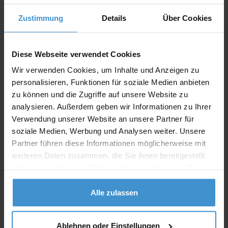
Individuelle Anfrage
Zustimmung
Details
Über Cookies
Lieferzeiten
Artikel mit Werbeanbringung:
ca. 10 Werktage
Diese Webseite verwendet Cookies
Wir verwenden Cookies, um Inhalte und Anzeigen zu
Muster mit Ihrer
ca. 10 Werktage
Werbeanbringung zur Freigabe
personalisieren, Funktionen für soziale Medien anbieten
der Produktion:
zu können und die Zugriffe auf unsere Website zu
analysieren. Außerdem geben wir Informationen zu Ihrer
Muster:
ca. 3 - 5 Werktage
Verwendung unserer Website an unsere Partner für
soziale Medien, Werbung und Analysen weiter. Unsere
Muster bestellen
Partner führen diese Informationen möglicherweise mit
weiteren Daten zusammen, die Sie ihnen bereitgestellt
Produktinformationen zu diesem Werbeartikel
haben oder die sie im Rahmen Ihrer Nutzung der Dienste
gesammelt haben.
Artikelnummer:
ITE8484-09
Alle zulassen
YuboFiT® Schwarzer Tee
Artikelname:
Weihnachtstee GLOOMING STAR
Ablehnen oder Einstellungen
Verpackung: Stülpdeckeldose,