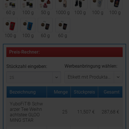
60 g
100 g
50 g
1000 g
100 g
100 g
100 g
100 g
100 g
60 g
60 g
Preis-Rechner:
Werbeanbringung wählen:
Stückzahl eingeben:
Bezeichnung
Menge
Stückpreis
Gesamt
YuboFiT® Schw
arzer Tee Weihn
25
11,507 €
287,68 €
achtstee GLOO
MING STAR