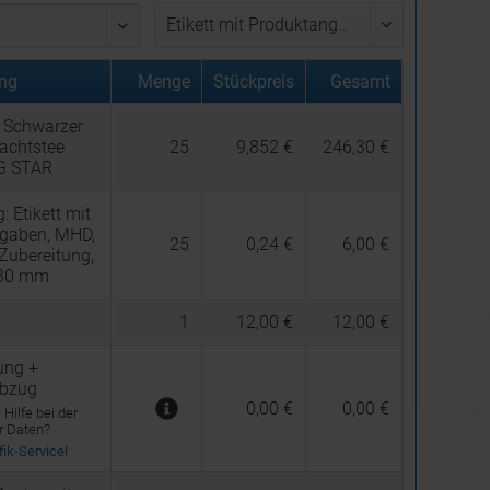
ng
Menge
Stückpreis
Gesamt
 Schwarzer
achtstee
25
9,852 €
246,30 €
G STAR
g:
Etikett mit
gaben, MHD,
25
0,24 €
6,00 €
 Zubereitung,
 30 mm
1
12,00 €
12,00 €
ung +
abzug
0,00 €
0,00 €
Hilfe bei der
er Daten?
ik-Service!