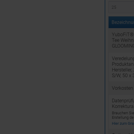
Bezeichnu
YuboFiT®
Tee Weihn
GLOOMIN
Veredelun
Produktan
Hersteller,
S/W, 50 x
Vorkosten
Datenprüf
Korrektur
Brauchen Sie 
Erstellung d
Hier zum Graf