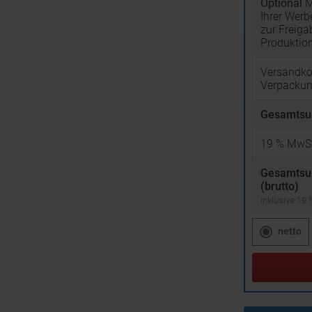
Optional
M
Ihrer Wer
zur Freiga
Produktio
Versandko
Verpacku
Gesamtsu
19
% MwSt
Gesamts
(brutto)
inklusive 19
netto