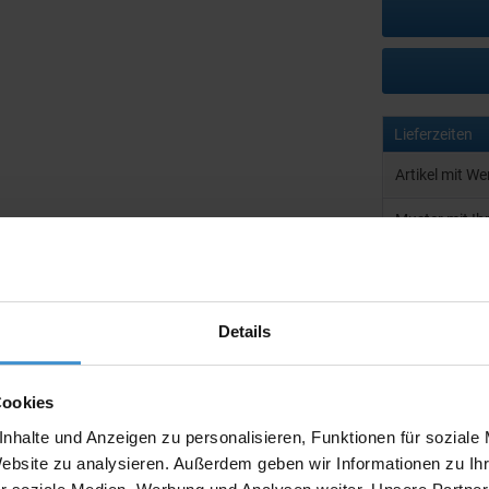
Lieferzeiten
Artikel mit W
Muster mit I
zur Freigabe 
Muster:
Details
Cookies
Produktinfo
nhalte und Anzeigen zu personalisieren, Funktionen für soziale
Artikelnumm
Website zu analysieren. Außerdem geben wir Informationen zu I
Artikelname