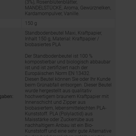
(3%), Rosenblütenblätter,
MANDELSTÜCKE, Aroma, Gewürznelken,
Kardamompulver, Vanille.
150 g
Standbodenbeutel Maxi, Kraftpapier,
Inhalt 150 g, Material: Kraftpapier /
biobasiertes PLA
Der Standbodenbeutel ist 100 %
kompostierbar und biologisch abbaubar
ist und ist zertifiziert nach der
Europäischen Norm EN 13432.
Diesen Beutel können Sie oder Ihr Kunde
beim Grünabfall entsorgen. Dieser Beutel
wurde hergestellt aus qualitativ
gaben:
hochwertigem braunem Kraftpapier mit
Innenschicht und Zipper aus
biobasiertem, lebensmittelechten PLA-
Kunststoff. PLA (Polylactid) aus
Maisstärke oder Zuckerrübe aus
nachhaltigem Anbau ist ein Bio-
Kunststoff und eine sehr gute Alternative