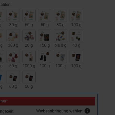
ählen:
g
30 g
60 g
60 g
80 g
100 g
 g
300 g
20 g
150 g
bis 8 g
40 g
 g
50 g
1000 g
100 g
100 g
100 g
 g
60 g
60 g
ner:
Werbeanbringung wählen:
ingeben: