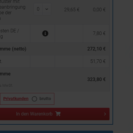
uster mit
beanbringung
29,65 €
0,00 €
be der
n
sten DE /
7,80 €
ng
mme (netto)
272,10 €
.
51,70 €
umme
323,80 €
 % MwSt.
Privatkunden
brutto
In den
Warenkorb