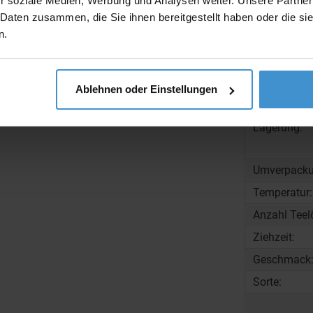
r soziale Medien, Werbung und Analysen weiter. Unsere Partner
 Daten zusammen, die Sie ihnen bereitgestellt haben oder die s
Ausführung
n.
Gewicht:
Maße:
Ablehnen oder Einstellungen
Lagerung:
Umverpacku
Temperatur:
Anzahl Teelö
Ziehzeit:
Geschmack
Sorte: