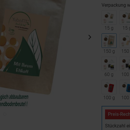
Verpackung w
15 g
15 
150 g
150
60 g
100
100 g
100
Preis-Rech
Stückzahl e