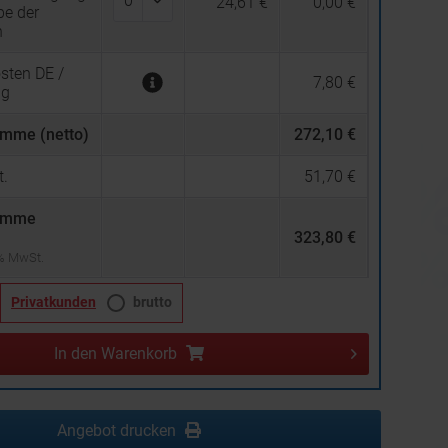
24,61 €
0,00 €
be der
n
sten DE /
7,80 €
ng
mme (netto)
272,10 €
.
51,70 €
umme
323,80 €
 % MwSt.
Privatkunden
brutto
In den
Warenkorb
Angebot drucken