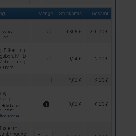
ng
Menge
Stückpreis
Gesamt
gewürz
50
4,806 €
240,30 €
Tee
g:
Etikett mit
gaben, MHD,
50
0,24 €
12,00 €
 Zubereitung,
 30 mm
1
12,00 €
12,00 €
ung +
abzug
0,00 €
0,00 €
Hilfe bei der
er Daten?
ik-Service!
uster mit
beanbringung