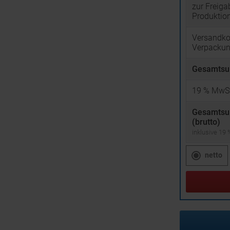
zur Freiga
Produktio
Versandko
Verpacku
Gesamtsu
19
% MwSt
Gesamts
(brutto)
inklusive 19
netto