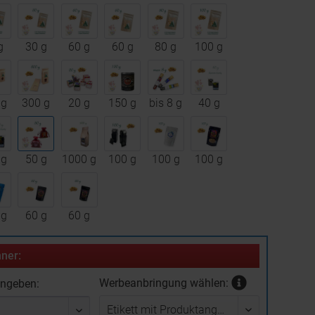
g
30 g
60 g
60 g
80 g
100 g
 g
300 g
20 g
150 g
bis 8 g
40 g
 g
50 g
1000 g
100 g
100 g
100 g
 g
60 g
60 g
ner:
Werbeanbringung wählen:
ingeben: