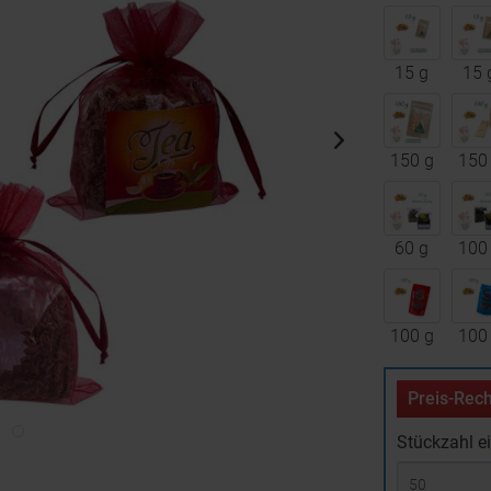
15 g
15 
150 g
150
60 g
100
100 g
100
Preis-Rech
Stückzahl e