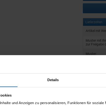
Lieferzeiten
Artikel mit W
Muster mit I
zur Freigabe 
Muster:
Details
Produktinfo
Artikelnumm
Cookies
Artikelname
nhalte und Anzeigen zu personalisieren, Funktionen für soziale