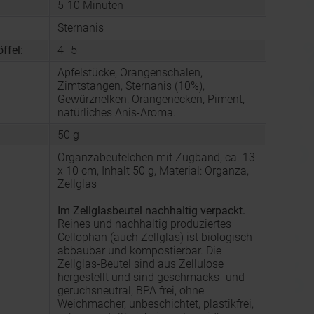
5-10 Minuten
:
Sternanis
ffel:
4–5
Apfelstücke, Orangenschalen,
Zimtstangen, Sternanis (10%),
Gewürznelken, Orangenecken, Piment,
natürliches Anis-Aroma.
50 g
Organzabeutelchen mit Zugband, ca. 13
x 10 cm, Inhalt 50 g, Material: Organza,
Zellglas
Im Zellglasbeutel nachhaltig verpackt.
Reines und nachhaltig produziertes
Cellophan (auch Zellglas) ist biologisch
abbaubar und kompostierbar. Die
Zellglas-Beutel sind aus Zellulose
hergestellt und sind geschmacks- und
geruchsneutral, BPA frei, ohne
Weichmacher, unbeschichtet, plastikfrei,