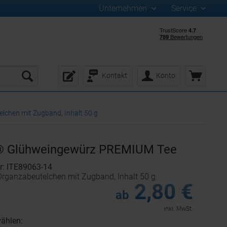
Unternehmen
Service
Kontakt
Konto
chen mit Zugband, Inhalt 50 g
® Glühweingewürz PREMIUM Tee
r: ITE89063-14
rganzabeutelchen mit Zugband, Inhalt 50 g
2,80 €
ab
inkl. MwSt.
ählen: