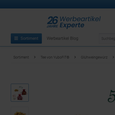
Sortiment
Werbeartikel Blog
Sortiment
Tee von YuboFiT®
Glühweingewürz