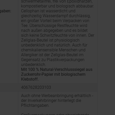
schwermetallfrei, frei von Epoxidharzen,
kompostierbar und biologisch abbaubar.
gaben:
Cellophan ist wasserdicht und
gleichzeitig Wasserdampf durchlässig,
ein großer Vorteil beim Verpacken von
Tee. Überschüssige Restfeuchte wird
nach außen abgegeben und es bildet
sich keine Schwitzfeuchte von innen. Der
Zellglas-Beutel ist physiologisch
unbedenklich und natürlich. Auch für
chemikaliensensible Menschen und
Allergiker ist der Zellglas-Beutel im
Gegensatz zu Plastikverpackungen
unbedenklich.
Mit 100 % Natural-Verschlusssiegel aus
Zuckerrohr-Papier mit biologischem
Klebstoff.
4067628203103
Auch ohne Werbeanbringung erhältlich -
der Inverkehrbringer hinterlegt die
Pflichtangaben.