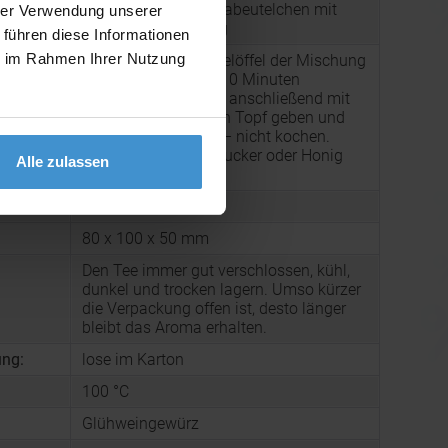
Verpackung: Organzabeutelchen mit
hrer Verwendung unserer
:
Zugband, Inhalt 50 g
 führen diese Informationen
ie im Rahmen Ihrer Nutzung
Zubereitung: 4–5 Teelöffel der Mischung
in etwas Wasser 5–10 Minuten
auskochen. Den Sud anschließend mit
g:
0,7 l Rotwein in einen Topf geben und
langsam erwärmen – nicht kochen.
Nach Belieben mit Zucker oder Honig
Alle zulassen
süßen.
54 g
80 x 100 x 50 mm
Den Tee immer gut verschlossen, kühl,
dunkel und trocken lagern. Umso kürzer
die Verpackung offen ist, desto länger
bleibt das Aroma erhalten.
ng:
lose im Karton
100 °C
Glühweingewürz