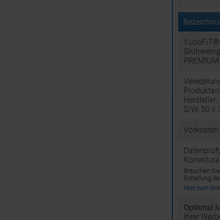
Bezeichnu
YuboFiT®
Glühwein
PREMIUM 
Veredelun
Produktan
Hersteller,
S/W, 50 x
Vorkosten
Datenprüf
Korrektur
Brauchen Sie 
Erstellung d
Hier zum Graf
Optional
M
Ihrer Wer