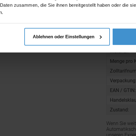
 Daten zusammen, die Sie ihnen bereitgestellt haben oder die s
Beschreibun
n.
Gewicht:
Ablehnen oder Einstellungen
Maße:
Material:
Menge pro K
Zolltarifnu
Verpackung
EAN / GTIN:
Handelsklau
Zustand:
Wenn Sie weit
Automatikschi
unseren Exper