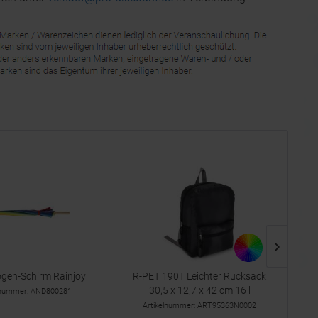
gen-Schirm Rainjoy
R-PET 190T Leichter Rucksack
R
30,5 x 12,7 x 42 cm 16 l
lnummer: AND800281
Artikelnummer: ART95363N0002