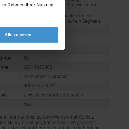
Echtholzschaft u. -griff sowie einem
ie im Rahmen Ihrer Nutzung
g:
Metallgestänge mit
Hochleistungsautomatikfeder. Ihre
Werbung drucken wir auf ein Segment.
382 g
Alle zulassen
1080 x 880 mm
Polyester
arton:
50
mmer:
66019920000
:
nicht einzeln verpackt
4063755016791
sel:
Zwischenverkauf vorbehalten
neu
ere Informationen zu dem Werbemittel XL Holz
rm Nancy benötigen, können Sie sich gerne mit
ten unter
verkauf@pro-discount.de
in Verbindung