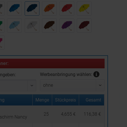
ner:
Werbeanbringung wählen:
ingeben:
ng
Menge
Stückpreis
Gesamt
25
4,655 €
116,38 €
schirm Nancy