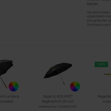
setzen.
TIPP!
hirm Le Mans
Eagle XL RCS RPET
Regenbo
Regenschirm 30 inch
 EAG508603
Artike
Artikelnummer: CLP263210-001