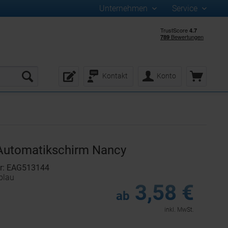
Unternehmen
Service
Kontakt
Konto
Automatikschirm Nancy
r: EAG513144
blau
3,58 €
ab
inkl. MwSt.
: