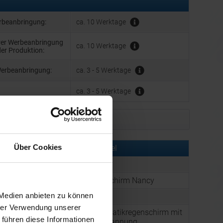
erbeanbringung:
ca. 10 Werktage
hrer Werbeanbringung
ca. 10 Werktage
der Produktion:
Werbeanbringung:
ca. 3 - 5 Werktage
ca. 3 - 5 Werktage
Muster bestellen
Über Cookies
rmationen zu diesem Werbeartikel
er:
EAG513144
:
XL Holz Automatikschirm Nancy
 Medien anbieten zu können
:
Farbe: Dunkelblau
hrer Verwendung unserer
Der Klassiker, Automatikregenschirm mit
 führen diese Informationen
190T Polyesterbespannung,