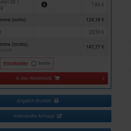
sten DE /
7,80 €
ng
mme (netto)
124,18 €
.
23,59 €
mme (brutto)
147,77 €
 % MwSt.
Privatkunden
brutto
In den
Warenkorb
Angebot drucken
Individuelle Anfrage