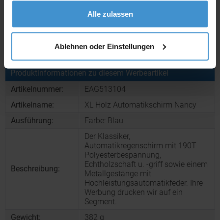
gesammelt haben.
Alle zulassen
Muster:
ca. 3 - 5 Werktage
Muster bestellen
Ablehnen oder Einstellungen
Produktinformationen zu diesem Werbeartikel
Artikelnummer:
EAG513104
Artikelname:
XL Holz Automatikschirm Nancy
Ausführung:
Farbe: Blau
Der Klassiker,
Automatikregenschirm mit 190T
Polyesterbespannung,
Echtholzschaft u. -griff sowie einem
Beschreibung:
Metallgestänge mit
Hochleistungsautomatikfeder. Ihre
Werbung drucken wir auf ein
Segment.
Gewicht:
382 g