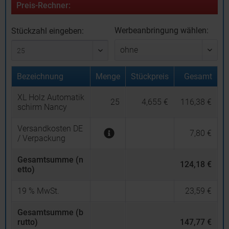
Preis-Rechner:
Werbeanbringung wählen:
Stückzahl eingeben:
Bezeichnung
Menge
Stückpreis
Gesamt
XL Holz Automatik
25
4,655 €
116,38 €
schirm Nancy
Versandkosten DE
7,80 €
/ Verpackung
Gesamtsumme (n
124,18 €
etto)
19
% MwSt.
23,59 €
Gesamtsumme (b
rutto)
147,77 €