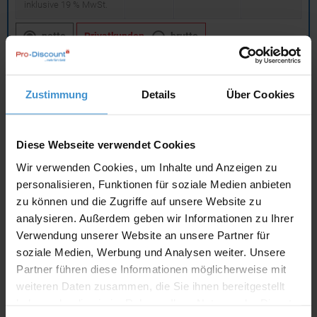
inklusive 19 % MwSt.
netto
Privatkunden
brutto
In den
Warenkorb
Zustimmung
Details
Über Cookies
Angebot drucken
Diese Webseite verwendet Cookies
Individuelle Anfrage
Wir verwenden Cookies, um Inhalte und Anzeigen zu
personalisieren, Funktionen für soziale Medien anbieten
zu können und die Zugriffe auf unsere Website zu
Lieferzeiten
analysieren. Außerdem geben wir Informationen zu Ihrer
Artikel mit Werbeanbringung:
ca. 10 Werktage
Verwendung unserer Website an unsere Partner für
soziale Medien, Werbung und Analysen weiter. Unsere
Muster mit Ihrer
Partner führen diese Informationen möglicherweise mit
ca. 10 Werktage
Werbeanbringung zur Freigabe
der Produktion:
weiteren Daten zusammen, die Sie ihnen bereitgestellt
haben oder die sie im Rahmen Ihrer Nutzung der Dienste
Artikel ohne Werbeanbringung:
ca. 3 - 5 Werktage