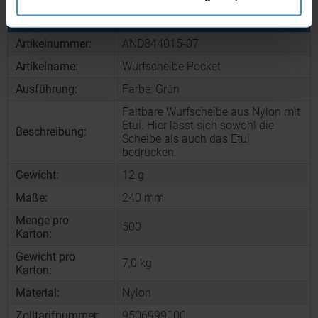
Produktinformationen zu diesem Werbeartikel
Artikelnummer:
AND844015-07
Artikelname:
Wurfscheibe Pocket
Ausführung:
Farbe: Grün
Faltbare Wurfscheibe aus Nylon mit
Etui. Hier lässt sich sowohl die
Beschreibung:
Scheibe als auch das Etui
bedrucken.
Gewicht:
12 g
Maße:
240 mm
Menge pro
500
Karton:
Gewicht pro
7,0 kg
Karton:
Material:
Nylon
Zolltarifnummer:
9506999000