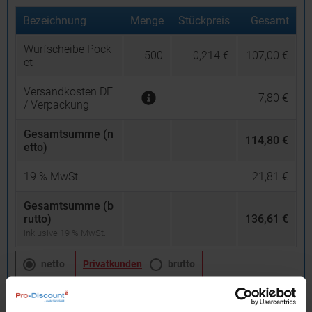
Bezeichnung
Menge
Stückpreis
Gesamt
Wurfscheibe Pock
500
0,214 €
107,00 €
et
Versandkosten DE
7,80 €
/ Verpackung
Gesamtsumme (n
114,80 €
etto)
19
% MwSt.
21,81 €
Gesamtsumme (b
rutto)
136,61 €
inklusive 19 % MwSt.
netto
Privatkunden
brutto
In den
Warenkorb