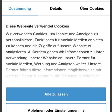
Zustimmung
Details
Über Cookies
Angebot drucken
Diese Webseite verwendet Cookies
Individuelle Anfrage
Wir verwenden Cookies, um Inhalte und Anzeigen zu
personalisieren, Funktionen für soziale Medien anbieten
Lieferzeiten
zu können und die Zugriffe auf unsere Website zu
analysieren. Außerdem geben wir Informationen zu Ihrer
Artikel mit Werbeanbringung:
ca. 10 Werktage
Verwendung unserer Website an unsere Partner für
Muster mit Ihrer
soziale Medien, Werbung und Analysen weiter. Unsere
ca. 10 Werktage
Werbeanbringung zur Freigabe
Partner führen diese Informationen möglicherweise mit
der Produktion:
weiteren Daten zusammen, die Sie ihnen bereitgestellt
Artikel ohne Werbeanbringung:
ca. 3 - 5 Werktage
haben oder die sie im Rahmen Ihrer Nutzung der Dienste
gesammelt haben.
Muster:
ca. 3 - 5 Werktage
Alle zulassen
Muster bestellen
Ablehnen oder Einstellungen