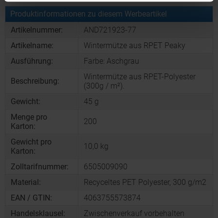
Produktinformationen zu diesem Werbeartikel
Artikelnummer:
AND721923-77
Artikelname:
Wintermütze aus RPET Peaky
Ausführung:
Farbe: Aschgrau
Wintermütze aus RPET-Polyester
Beschreibung:
(300g / m²).
Gewicht:
45 g
Menge pro
200
Karton:
Gewicht pro
10,0 kg
Karton:
Zolltarifnummer:
6505009090
Material:
Recyceltes PET Polyester, 300 g/m2
EAN / GTIN:
4063755573874
Handelsklausel:
Zwischenverkauf vorbehalten