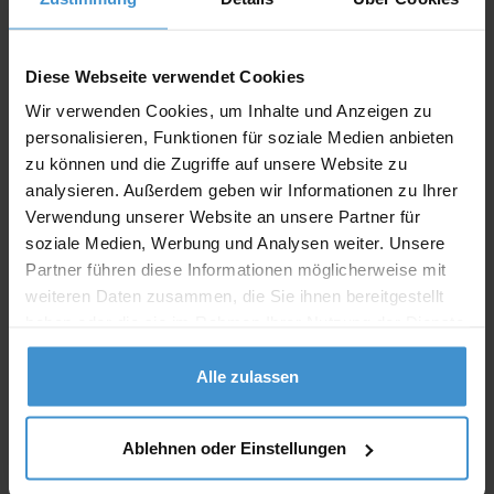
Angebot drucken
Diese Webseite verwendet Cookies
Wir verwenden Cookies, um Inhalte und Anzeigen zu
Individuelle Anfrage
personalisieren, Funktionen für soziale Medien anbieten
zu können und die Zugriffe auf unsere Website zu
Lieferzeiten
analysieren. Außerdem geben wir Informationen zu Ihrer
Verwendung unserer Website an unsere Partner für
Artikel mit Werbeanbringung:
ca. 10 Werktage
soziale Medien, Werbung und Analysen weiter. Unsere
Partner führen diese Informationen möglicherweise mit
Muster mit Ihrer
ca. 10 Werktage
Werbeanbringung zur Freigabe
weiteren Daten zusammen, die Sie ihnen bereitgestellt
der Produktion:
haben oder die sie im Rahmen Ihrer Nutzung der Dienste
gesammelt haben.
Artikel ohne Werbeanbringung:
ca. 3 - 5 Werktage
Alle zulassen
Muster:
ca. 3 - 5 Werktage
Ablehnen oder Einstellungen
Muster bestellen