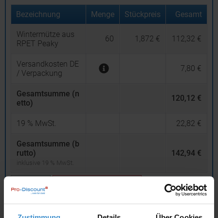
Bezeichnung
Menge
Stückpreis
Gesamt
Wintermütze aus
60
1,872 €
112,32 €
RPET Peaky
Versandkosten DE
7,80 €
/ Verpackung
Gesamtsumme (n
120,12 €
etto)
19
% MwSt.
22,82 €
Gesamtsumme (b
rutto)
142,94 €
inklusive 19 % MwSt.
netto
Privatkunden
brutto
In den
Warenkorb
Zustimmung
Details
Über Cookies