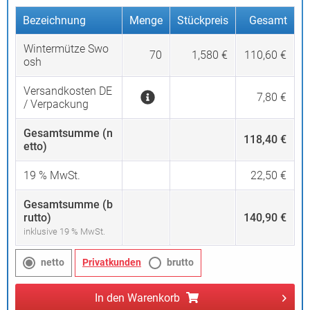
Bezeichnung
Menge
Stückpreis
Gesamt
Wintermütze Swo
70
1,580 €
110,60 €
osh
Versandkosten DE
7,80 €
/ Verpackung
Gesamtsumme (n
118,40 €
etto)
19
% MwSt.
22,50 €
Gesamtsumme (b
rutto)
140,90 €
inklusive 19 % MwSt.
netto
Privatkunden
brutto
In den
Warenkorb