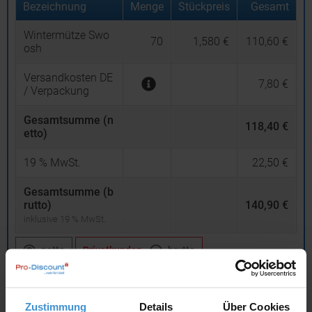
Bezeichnung
Menge
Stückpreis
Gesamt
Wintermütze Swo
70
1,580 €
110,60 €
osh
Versandkosten DE
7,80 €
/ Verpackung
Gesamtsumme (n
118,40 €
etto)
19
% MwSt.
22,50 €
Gesamtsumme (b
rutto)
140,90 €
inklusive 19 % MwSt.
netto
Privatkunden
brutto
In den
Warenkorb
Zustimmung
Details
Über Cookies