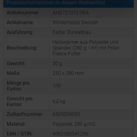
Produktinformationen zu diesem Werbeartikel
Artikelnummer:
AND721012-06A
Artikelname:
Wintermütze Swoosh
Ausführung:
Farbe: Dunkelblau
Halswärmer aus Polyester und
Beschreibung:
Spandex (280 g / m²) mit Polar-
Fleece-Futter.
Gewicht:
50 g
Maße:
250 x 280 mm
Menge pro
100
Karton:
Gewicht pro
6,0 kg
Karton:
Zolltarifnummer:
6505009090
Material:
Polyester, 280 g/m2
EAN / GTIN:
4062588541296