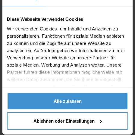
Angebot drucken
Diese Webseite verwendet Cookies
Individuelle Anfrage
Wir verwenden Cookies, um Inhalte und Anzeigen zu
personalisieren, Funktionen für soziale Medien anbieten
zu können und die Zugriffe auf unsere Website zu
Lieferzeiten
analysieren. Außerdem geben wir Informationen zu Ihrer
Artikel mit Werbeanbringung:
ca. 10 Werktage
Verwendung unserer Website an unsere Partner für
soziale Medien, Werbung und Analysen weiter. Unsere
Muster mit Ihrer
Partner führen diese Informationen möglicherweise mit
ca. 10 Werktage
Werbeanbringung zur Freigabe
der Produktion:
weiteren Daten zusammen, die Sie ihnen bereitgestellt
haben oder die sie im Rahmen Ihrer Nutzung der Dienste
Artikel ohne Werbeanbringung:
ca. 3 - 5 Werktage
gesammelt haben.
Alle zulassen
Muster:
ca. 3 - 5 Werktage
Muster bestellen
Ablehnen oder Einstellungen