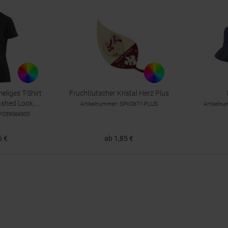
liges T-Shirt
Fruchtlutscher Kristal Herz Plus
hed Look,...
Artikelnummer: SPK0671-PLUS
Artikeln
CPO39566900
6 €
ab 1,85 €