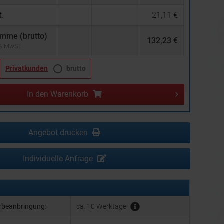
.
21,11 €
mme (brutto)
132,23 €
 % MwSt.
Privatkunden
brutto
In den
Warenkorb
Angebot drucken
Individuelle Anfrage
erbeanbringung:
ca. 10 Werktage