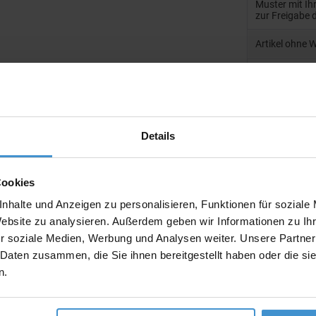
Muster mit I
zur Freigabe 
Artikel ohne 
Muster:
Details
Produktinfo
Artikelnumm
Cookies
Artikelname
nhalte und Anzeigen zu personalisieren, Funktionen für soziale
Website zu analysieren. Außerdem geben wir Informationen zu I
Ausführung
r soziale Medien, Werbung und Analysen weiter. Unsere Partner
Beschreibun
 Daten zusammen, die Sie ihnen bereitgestellt haben oder die s
n.
Gewicht:
Menge pro K