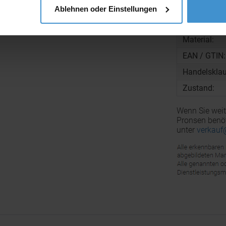
Gewicht pro
Ablehnen oder Einstellungen
Zolltarifnu
Material:
EAN / GTIN:
Handelsklau
Zustand:
Wenn Sie weit
Pronsen benöt
unter
verkauf