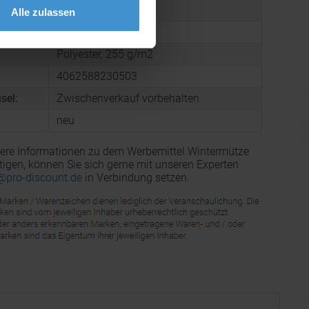
 Karton:
10,0 kg
Alle zulassen
mmer:
6505009090
Polyester, 255 g/m2
4062588230503
sel:
Zwischenverkauf vorbehalten
neu
ere Informationen zu dem Werbemittel Wintermütze
igen, können Sie sich gerne mit unseren Experten
@pro-discount.de
in Verbindung setzen.