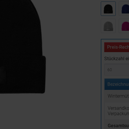
Preis-Rech
Stückzahl e
Bezeichnu
Wintermüt
Versandko
Verpacku
Gesamtsu