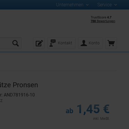
Unternehmen
Service
Kontakt
Konto
tze Pronsen
r: AND781916-10
rz
1,45 €
ab
inkl. MwSt.
: