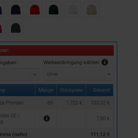
ner:
Werbeanbringung wählen:
ingeben:
ng
Menge
Stückpreis
Gesamt
ze Pronsen
60
1,722 €
103,32 €
sten DE /
7,80 €
ng
mme (netto)
111,12 €