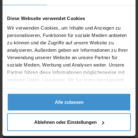
Angebot drucken
Diese Webseite verwendet Cookies
Wir verwenden Cookies, um Inhalte und Anzeigen zu
Individuelle Anfrage
personalisieren, Funktionen für soziale Medien anbieten
zu können und die Zugriffe auf unsere Website zu
Lieferzeiten
analysieren. Außerdem geben wir Informationen zu Ihrer
Verwendung unserer Website an unsere Partner für
Artikel mit Werbeanbringung:
ca. 10 Werktage
soziale Medien, Werbung und Analysen weiter. Unsere
Muster mit Ihrer
Partner führen diese Informationen möglicherweise mit
ca. 10 Werktage
Werbeanbringung zur Freigabe
weiteren Daten zusammen, die Sie ihnen bereitgestellt
der Produktion:
haben oder die sie im Rahmen Ihrer Nutzung der Dienste
Artikel ohne Werbeanbringung:
ca. 3 - 5 Werktage
gesammelt haben.
Alle zulassen
Muster:
ca. 3 - 5 Werktage
Ablehnen oder Einstellungen
Muster bestellen