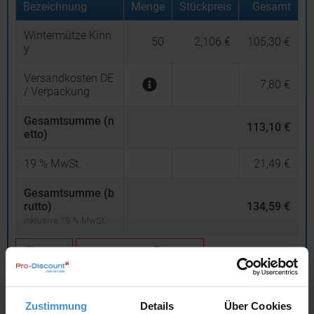
Bezeichnung
Menge
Stückpreis
Gesamt
Wintermütze Kinn
50
2,106 €
105,30 €
y
Versandkosten DE
7,80 €
/ Verpackung
Gesamtsumme (n
113,10 €
etto)
19
% MwSt.
21,49 €
Gesamtsumme (b
rutto)
134,59 €
inklusive 19 % MwSt.
netto
Privatkunden
brutto
In den
Warenkorb
Zustimmung
Details
Über Cookies