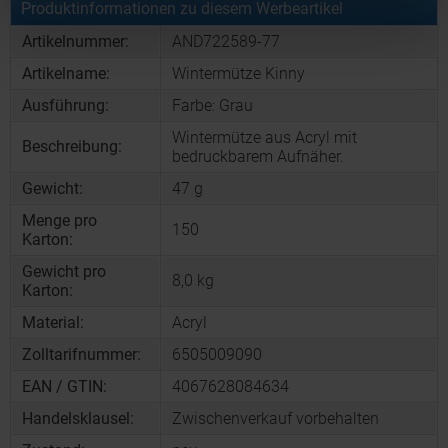
Produktinformationen zu diesem Werbeartikel
Artikelnummer:
AND722589-77
Artikelname:
Wintermütze Kinny
Ausführung:
Farbe: Grau
Wintermütze aus Acryl mit
Beschreibung:
bedruckbarem Aufnäher.
Gewicht:
47 g
Menge pro
150
Karton:
Gewicht pro
8,0 kg
Karton:
Material:
Acryl
Zolltarifnummer:
6505009090
EAN / GTIN:
4067628084634
Handelsklausel:
Zwischenverkauf vorbehalten