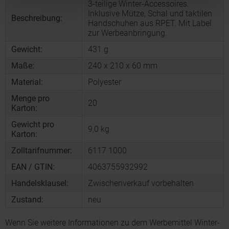
3-teilige Winter-Accessoires.
Inklusive Mütze, Schal und taktilen
Beschreibung:
Handschuhen aus RPET. Mit Label
zur Werbeanbringung.
Gewicht:
431 g
Maße:
240 x 210 x 60 mm
Material:
Polyester
Menge pro
20
Karton:
Gewicht pro
9,0 kg
Karton:
Zolltarifnummer:
6117 1000
EAN / GTIN:
4063755932992
Handelsklausel:
Zwischenverkauf vorbehalten
Zustand:
neu
Wenn Sie weitere Informationen zu dem Werbemittel Winter-