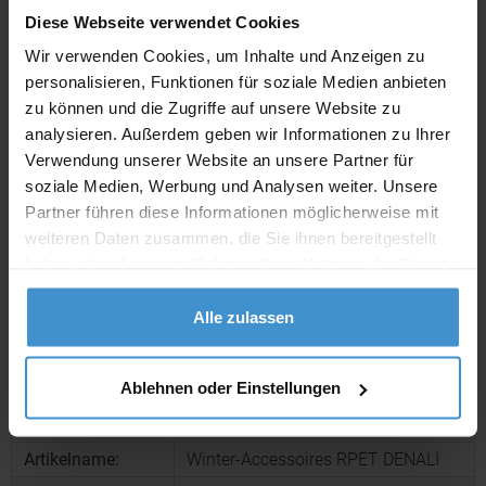
Diese Webseite verwendet Cookies
Wir verwenden Cookies, um Inhalte und Anzeigen zu
Lieferzeiten
personalisieren, Funktionen für soziale Medien anbieten
Artikel mit Werbeanbringung:
ca. 10 Werktage
zu können und die Zugriffe auf unsere Website zu
analysieren. Außerdem geben wir Informationen zu Ihrer
Muster mit Ihrer
ca. 10 Werktage
Werbeanbringung zur Freigabe
Verwendung unserer Website an unsere Partner für
der Produktion:
soziale Medien, Werbung und Analysen weiter. Unsere
Partner führen diese Informationen möglicherweise mit
Artikel ohne Werbeanbringung:
ca. 3 - 5 Werktage
weiteren Daten zusammen, die Sie ihnen bereitgestellt
haben oder die sie im Rahmen Ihrer Nutzung der Dienste
Muster:
ca. 3 - 5 Werktage
gesammelt haben.
Alle zulassen
Muster bestellen
Ablehnen oder Einstellungen
Produktinformationen zu diesem Werbeartikel
Artikelnummer:
OCBMO6651-03
Artikelname:
Winter-Accessoires RPET DENALI