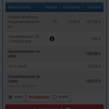
Bezeichnung
Menge
Stückpreis
Gesamt
Wiederverwenbar
Hygienemaske Liri
70
1,444 €
101,08 €
ax
Versandkosten DE
7,80 €
/ Verpackung
Gesamtsumme (n
108,88 €
etto)
19
% MwSt.
20,69 €
Gesamtsumme (b
rutto)
129,57 €
inklusive 19 % MwSt.
netto
Privatkunden
brutto