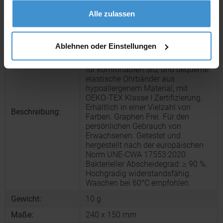
gesammelt haben.
Artikelname:
Liriax
Alle zulassen
Ausführung:
Farbe: Blau
Wiederverwendbare Hygienemaske.
Ablehnen oder Einstellungen
Hergestellt aus Baumwolle und
Polyester. Ergonomische Frontnaht
für komfortablen Sitz und bequeme
elastische Ohrbänder aus
hypoallergenem Material, mit
OEKO-TEX Klasse I Zertifizierung.
Erhältlich in einer Vielzahl von
Beschreibung:
Farben. Graphen Frei. Für den
persönlichen Gebrauch von
Erwachsenen. Getestet und
hergestellt nach der europäischen
Norm UNE-CWA 17553:2020.
Bakterieller Abscheidegrad: ≥ 90 %.
Hochgradig widerstandsfähig.
Waschen bei 60°C empfohlen.
Gewicht:
10 g
Maße:
240 x 150 mm