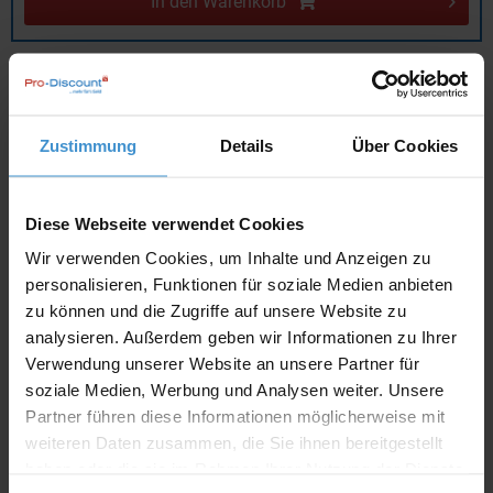
In den
Warenkorb
Angebot drucken
Individuelle Anfrage
Zustimmung
Details
Über Cookies
Lieferzeiten
Diese Webseite verwendet Cookies
Artikel ohne Werbeanbringung:
ca. 3 - 5 Werktage
Wir verwenden Cookies, um Inhalte und Anzeigen zu
personalisieren, Funktionen für soziale Medien anbieten
Muster:
ca. 3 - 5 Werktage
zu können und die Zugriffe auf unsere Website zu
analysieren. Außerdem geben wir Informationen zu Ihrer
Muster bestellen
Verwendung unserer Website an unsere Partner für
soziale Medien, Werbung und Analysen weiter. Unsere
Partner führen diese Informationen möglicherweise mit
Produktinformationen zu diesem Werbeartikel
weiteren Daten zusammen, die Sie ihnen bereitgestellt
Artikelnummer:
KTO12577019000
haben oder die sie im Rahmen Ihrer Nutzung der Dienste
Wiederverwenbar Hygienemaske