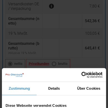
Versandkosten DE
7,80 €
/ Verpackung
Gesamtsumme (n
542,36 €
etto)
19
% MwSt.
103,05 €
Gesamtsumme (b
rutto)
645,41 €
inklusive 19 % MwSt.
netto
Privatkunden
brutto
In den
Warenkorb
Zustimmung
Details
Über Cookies
Angebot drucken
Diese Webseite verwendet Cookies
Individuelle Anfrage