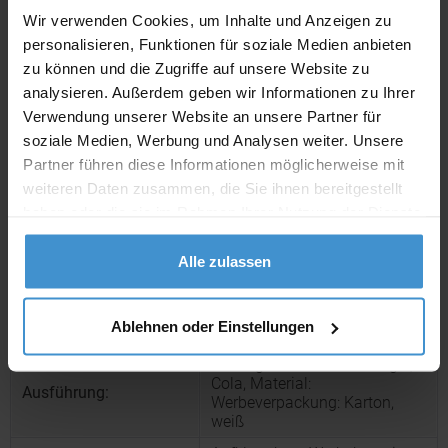
Wir verwenden Cookies, um Inhalte und Anzeigen zu
personalisieren, Funktionen für soziale Medien anbieten
Lieferzeiten
zu können und die Zugriffe auf unsere Website zu
analysieren. Außerdem geben wir Informationen zu Ihrer
Artikel mit Werbeanbringung:
ca. 10 Werktage
Verwendung unserer Website an unsere Partner für
Muster:
ca. 3 - 5 Werktage
soziale Medien, Werbung und Analysen weiter. Unsere
Partner führen diese Informationen möglicherweise mit
weiteren Daten zusammen, die Sie ihnen bereitgestellt
Muster bestellen
haben oder die sie im Rahmen Ihrer Nutzung der Dienste
gesammelt haben.
Produktinformationen zu diesem Werbeartikel
Alle zulassen
Artikelnummer:
PUC1145.00031
Werbekarte
Artikelname:
Ablehnen oder Einstellungen
Visitenkartenformat PEZ
Füllung: 1 PEZ Bonbonriegel,
Cola, Material:
Ausführung:
Werbeverpackung: Karton,
weiß