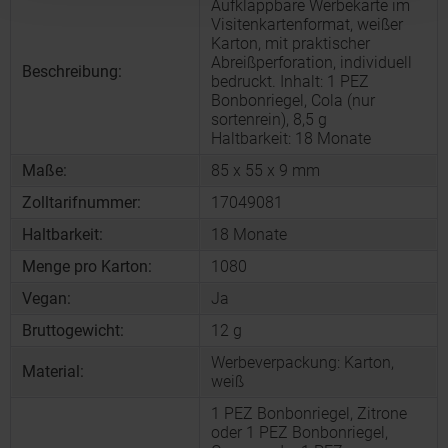
Aufklappbare Werbekarte im
Visitenkartenformat, weißer
Karton, mit praktischer
Abreißperforation, individuell
Beschreibung:
bedruckt. Inhalt: 1 PEZ
Bonbonriegel, Cola (nur
sortenrein), 8,5 g
Haltbarkeit: 18 Monate
Maße:
85 x 55 x 9 mm
Zolltarifnummer:
17049081
Haltbarkeit:
18 Monate
Menge pro Karton:
1080
Vegan:
Ja
Bruttogewicht:
12 g
Werbeverpackung: Karton,
Material:
weiß
1 PEZ Bonbonriegel, Zitrone
oder 1 PEZ Bonbonriegel,