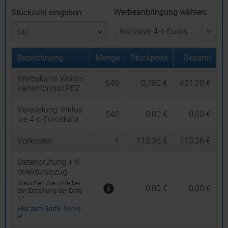
Werbeanbringung wählen:
Stückzahl eingeben:
Bezeichnung
Menge
Stückpreis
Gesamt
Werbekarte Visiten
540
0,780 €
421,20 €
kartenformat PEZ
Veredelung:
Inklus
540
0,00 €
0,00 €
ive 4-c-Euroskala
Vorkosten
1
113,36 €
113,36 €
Datenprüfung + K
orrekturabzug
Brauchen Sie Hilfe bei
0,00 €
0,00 €
der Erstellung der Date
n?
Hier zum Grafik-Servic
e!