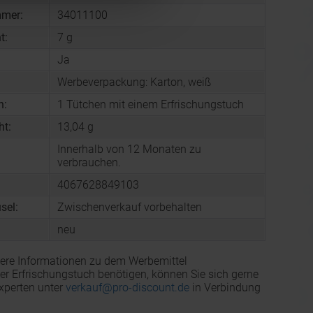
mmer:
34011100
t:
7 g
Ja
Werbeverpackung: Karton, weiß
n:
1 Tütchen mit einem Erfrischungstuch
ht:
13,04 g
Innerhalb von 12 Monaten zu
verbrauchen.
4067628849103
sel:
Zwischenverkauf vorbehalten
neu
ere Informationen zu dem Werbemittel
 Erfrischungstuch benötigen, können Sie sich gerne
xperten unter
verkauf@pro-discount.de
in Verbindung