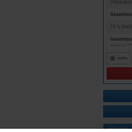
Verpacku
Gesamtsu
19
% MwSt
Gesamtsu
inklusive 19
netto
Lieferzeiten