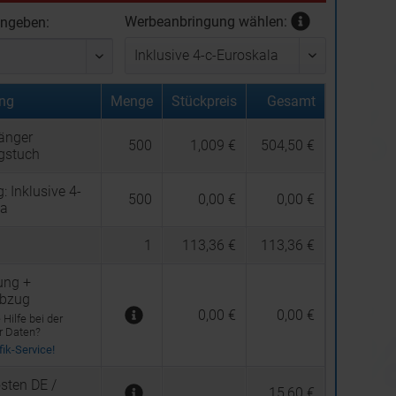
Werbeanbringung wählen:
ingeben:
ng
Menge
Stückpreis
Gesamt
änger
500
1,009 €
504,50 €
ngstuch
g:
Inklusive 4-
500
0,00 €
0,00 €
la
1
113,36 €
113,36 €
ung +
abzug
0,00 €
0,00 €
Hilfe bei der
er Daten?
ik-Service!
sten DE /
15,60 €