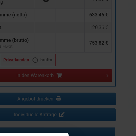
ng
mme (netto)
633,46 €
.
120,36 €
mme (brutto)
753,82 €
 % MwSt.
Privatkunden
brutto
In den
Warenkorb
Angebot drucken
Individuelle Anfrage