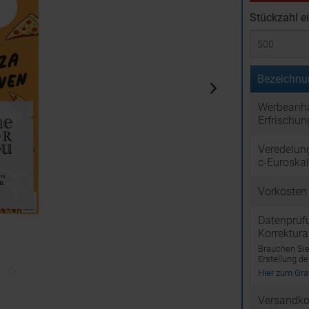
Stückzahl e
Bezeichnu
Werbeanh
Erfrischu
Veredelun
c-Euroska
Vorkosten
Datenprüf
Korrektur
Brauchen Sie 
Erstellung d
Hier zum Graf
Versandko