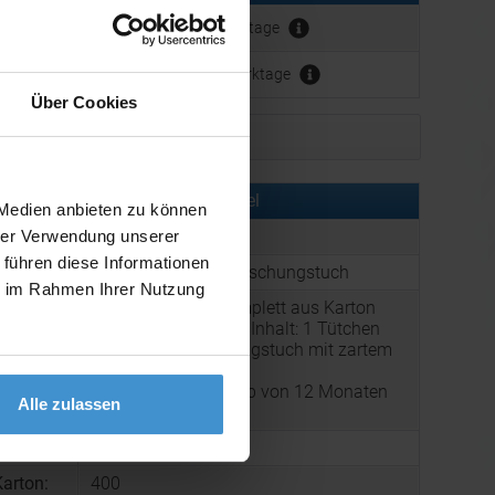
erbeanbringung:
ca. 10 Werktage
ca. 3 - 5 Werktage
Über Cookies
Muster bestellen
rmationen zu diesem Werbeartikel
 Medien anbieten zu können
er:
PUC1251.00015
hrer Verwendung unserer
 führen diese Informationen
:
Werbeanhänger Erfrischungstuch
ie im Rahmen Ihrer Nutzung
Werbeanhänger komplett aus Karton
individuell bedruckt. Inhalt: 1 Tütchen
mit einem Erfrischungstuch mit zartem
g:
Zitronenduft, 7 g
Haltbarkeit: Innerhalb von 12 Monaten
Alle zulassen
zu verbrauchen.
80 x 240 mm
arton:
400