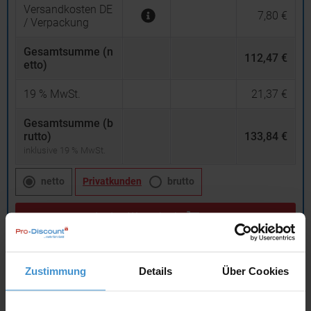
Versandkosten DE
7,80 €
/ Verpackung
Gesamtsumme (n
112,47 €
etto)
19
% MwSt.
21,37 €
Gesamtsumme (b
rutto)
133,84 €
inklusive 19 % MwSt.
netto
Privatkunden
brutto
In den
Warenkorb
Angebot drucken
Zustimmung
Details
Über Cookies
Individuelle Anfrage