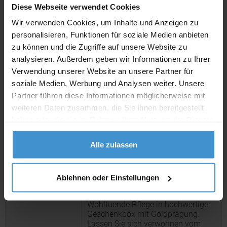
Diese Webseite verwendet Cookies
Wir verwenden Cookies, um Inhalte und Anzeigen zu
Lieferzeiten
personalisieren, Funktionen für soziale Medien anbieten
Artikel mit Werbeanbringung:
ca. 10 Werktage
zu können und die Zugriffe auf unsere Website zu
analysieren. Außerdem geben wir Informationen zu Ihrer
Muster mit Ihrer
Verwendung unserer Website an unsere Partner für
ca. 10 Werktage
Werbeanbringung zur Freigabe
der Produktion:
soziale Medien, Werbung und Analysen weiter. Unsere
Partner führen diese Informationen möglicherweise mit
Artikel ohne Werbeanbringung:
ca. 3 - 5 Werktage
weiteren Daten zusammen, die Sie ihnen bereitgestellt
haben oder die sie im Rahmen Ihrer Nutzung der Dienste
Muster:
ca. 3 - 5 Werktage
gesammelt haben.
Alle zulassen
Produktinformationen zu diesem Artikel
Artikelnummer:
ROP4WS186-19
Ablehnen oder Einstellungen
Artikelname:
Wellness-Geschenkset: Wild Rose
Wohltuende Pflege in hochwertiger
Geschenkbox mit Goldprägung.
Lassen Sie sich verwöhnen vom