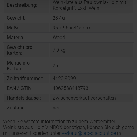
Weinkiste aus Paulownia-Holz mit
Beschreibung:
Kordelgriff. Exkl. Wein.
Gewicht:
287 g
Maße:
95 x 95 x 345 mm
Material:
Wood
Gewicht pro
7,0 kg
Karton:
Menge pro
25
Karton:
Zolltarifnummer:
4420 9099
EAN / GTIN:
4062588448793
Handelsklausel:
Zwischenverkauf vorbehalten
Zustand:
neu
Wenn Sie weitere Informationen zu dem Werbemittel
Weinkiste aus Holz VINBOX benötigen, können Sie sich gerne
mit unseren Experten unter
verkauf@pro-discount.de
in