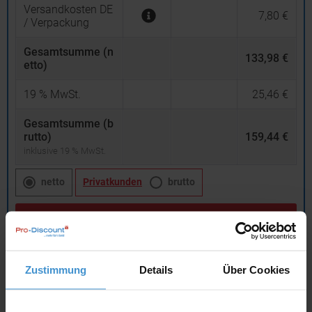
Versandkosten DE
7,80 €
/ Verpackung
Gesamtsumme (n
133,98 €
etto)
19
% MwSt.
25,46 €
Gesamtsumme (b
rutto)
159,44 €
inklusive 19 % MwSt.
netto
Privatkunden
brutto
In den
Warenkorb
Zustimmung
Details
Über Cookies
Angebot drucken
Individuelle Anfrage