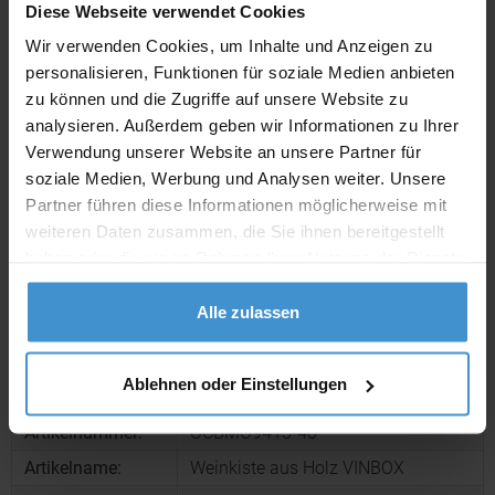
Diese Webseite verwendet Cookies
Wir verwenden Cookies, um Inhalte und Anzeigen zu
Lieferzeiten
personalisieren, Funktionen für soziale Medien anbieten
zu können und die Zugriffe auf unsere Website zu
Artikel mit Werbeanbringung:
ca. 10 Werktage
analysieren. Außerdem geben wir Informationen zu Ihrer
Muster mit Ihrer
Verwendung unserer Website an unsere Partner für
ca. 10 Werktage
Werbeanbringung zur Freigabe
soziale Medien, Werbung und Analysen weiter. Unsere
der Produktion:
Partner führen diese Informationen möglicherweise mit
Artikel ohne Werbeanbringung:
ca. 3 - 5 Werktage
weiteren Daten zusammen, die Sie ihnen bereitgestellt
haben oder die sie im Rahmen Ihrer Nutzung der Dienste
Muster:
ca. 3 - 5 Werktage
gesammelt haben.
Alle zulassen
Muster bestellen
Ablehnen oder Einstellungen
Produktinformationen zu diesem Werbeartikel
Artikelnummer:
OCBMO9413-40
Artikelname:
Weinkiste aus Holz VINBOX