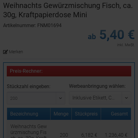
Weihnachts Gewürzmischung Fisch, ca.
30g, Kraftpapierdose Mini
Artikelnummer: FNM01694
5,40 €
ab
inkl. MwSt.
Merken
Preis-Rechner:
Werbeanbringung wählen:
Stückzahl eingeben:
Bezeichnung
Menge
Stückpreis
Gesamt
Weihnachts Gew
ürzmischung Fis
200
6,182 €
1.236,40 €