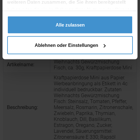
weiteren Daten zusammen, die Sie ihnen bereitgestellt
Muster:
ca. 3 - 5 Werktage
haben oder die sie im Rahmen Ihrer Nutzung der Dienste
gesammelt haben.
Muster bestellen
Alle zulassen
Produktinformationen zu diesem Werbeartikel
Ablehnen oder Einstellungen
Artikelnummer:
FNM01694
Weihnachts Gewürzmischung
Artikelname:
Fisch, ca. 30g, Kraftpapierdose Mini
Kraftpapierdose Mini aus Papier.
Werbeanbringung als Etikett in 4c
individuell bedruckbar. Zutaten
Weihnachts Gewürzmischung
Fisch: Steinsalz, Tomaten, Pfeffer,
Beschreibung:
Meersalz, Rosmarin, Zitronenschale,
Zwiebeln, Paprika, Thymian,
Knoblauch, Dill, Basilikum,
Estragon, Oregano, Zucker,
Lavendel, Säuerungsmittel:
Zitronensäure E 330; Rapsöl