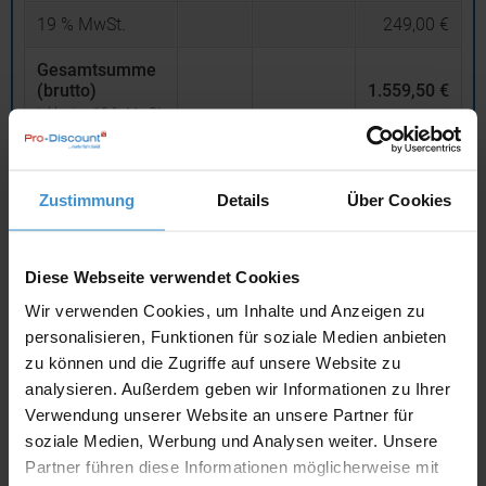
19
% MwSt.
249,00 €
Gesamtsumme
(brutto)
1.559,50 €
inklusive 19 % MwSt.
netto
Privatkunden
brutto
Zustimmung
Details
Über Cookies
In den
Warenkorb
Diese Webseite verwendet Cookies
Angebot drucken
Wir verwenden Cookies, um Inhalte und Anzeigen zu
personalisieren, Funktionen für soziale Medien anbieten
Individuelle Anfrage
zu können und die Zugriffe auf unsere Website zu
analysieren. Außerdem geben wir Informationen zu Ihrer
Verwendung unserer Website an unsere Partner für
Lieferzeiten
soziale Medien, Werbung und Analysen weiter. Unsere
Artikel mit Werbeanbringung:
ca. 1 - 2 Wochen
Partner führen diese Informationen möglicherweise mit