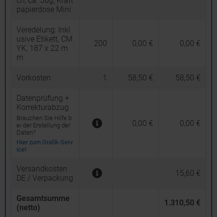
ch, ca. 30g, Kraft
papierdose Mini
Veredelung:
Inkl
usive Etikett, CM
200
0,00 €
0,00 €
YK, 187 x 22 m
m
Vorkosten
1
58,50 €
58,50 €
Datenprüfung +
Korrekturabzug
Brauchen Sie Hilfe b
0,00 €
0,00 €
ei der Erstellung der
Daten?
Hier zum Grafik-Serv
ice!
Versandkosten
15,60 €
DE / Verpackung
Gesamtsumme
1.310,50 €
(netto)