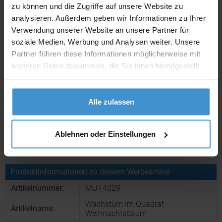
zu können und die Zugriffe auf unsere Website zu
Individuelle Anfrage
analysieren. Außerdem geben wir Informationen zu Ihrer
Verwendung unserer Website an unsere Partner für
Lieferzeiten
soziale Medien, Werbung und Analysen weiter. Unsere
Partner führen diese Informationen möglicherweise mit
Artikel mit Werbeanbringung:
ca. 2 - 4 Wochen
weiteren Daten zusammen, die Sie ihnen bereitgestellt
haben oder die sie im Rahmen Ihrer Nutzung der Dienste
Muster mit Ihrer
ca. 2 - 4 Wochen
Werbeanbringung zur Freigabe
gesammelt haben.
der Produktion:
Alle zulassen
Muster:
ca. 3 - 5 Werktage
Ablehnen oder Einstellungen
Muster bestellen
Produktinformationen zu diesem Werbeartikel
Artikelnummer:
MUT4029
Wachstum im Quadrat
Artikelname:
Weihnachtsbaum