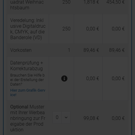
uadrat Weihnac
250
1,818 €
454,50 €
htsbaum
Veredelung:
Inkl
usive Digitaldruc
250
0,00 €
0,00 €
k, CMYK, auf die
Banderole (VD)
Vorkosten
1
89,46 €
89,46 €
Datenprüfung +
Korrekturabzug
Brauchen Sie Hilfe b
0,00 €
0,00 €
ei der Erstellung der
Daten?
Hier zum Grafik-Serv
ice!
Optional
Muster
mit Ihrer Werbea
nbringung zur Fr
99,08 €
0,00 €
eigabe der Prod
uktion