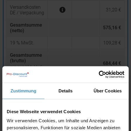
Versandkosten
31,20 €
DE / Verpackung
Gesamtsumme
575,16 €
(netto)
19
% MwSt.
109,28 €
Gesamtsumme
(brutto)
684,44 €
inklusive 19 % MwS
t.
netto
Privatkunden
brutto
Zustimmung
Details
Über Cookies
In den
Warenkorb
Diese Webseite verwendet Cookies
Wir verwenden Cookies, um Inhalte und Anzeigen zu
Angebot drucken
personalisieren, Funktionen für soziale Medien anbieten