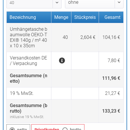
Bezeichnung
Menge
Stückpreis
Gesamt
Umhängetasche b
aumwolle OEKO-T
40
2,604 €
104,16 €
EX® 140g / m² 40
x 10 x 35cm
Versandkosten DE
7,80 €
/ Verpackung
Gesamtsumme (n
111,96 €
etto)
19
% MwSt.
21,27 €
Gesamtsumme (b
rutto)
133,23 €
inklusive 19 % MwSt.
netto
Privatkunden
brutto