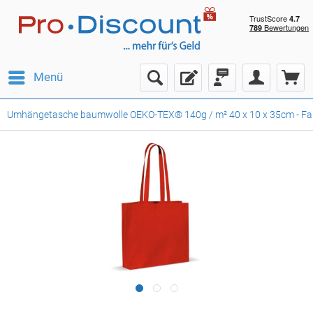
Menü
Umhängetasche baumwolle OEKO-TEX® 140g / m² 40 x 10 x 35cm - Far