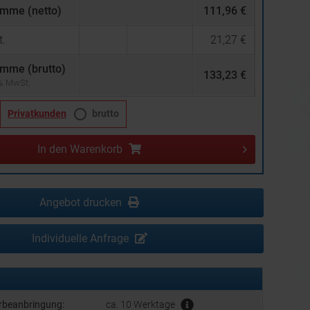
mme (netto)
111,96 €
.
21,27 €
mme (brutto)
133,23 €
 % MwSt.
Privatkunden
brutto
In den
Warenkorb
Angebot drucken
Individuelle Anfrage
erbeanbringung:
ca. 10 Werktage