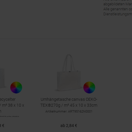
ecycelter
Umhängetasche canvas OEKO-
 m² 38 x 10 x
TEX®270g / m² 45 x 10 x 33cm
m
Artikelnummer: ART95162N0001
RT95242N0001
3 €
ab 2,84 €