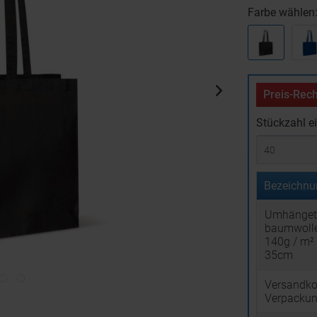
Farbe wählen
Preis-Rech
Stückzahl e
Bezeichnu
Umhänget
baumwoll
140g / m² 
35cm
Versandko
Verpacku