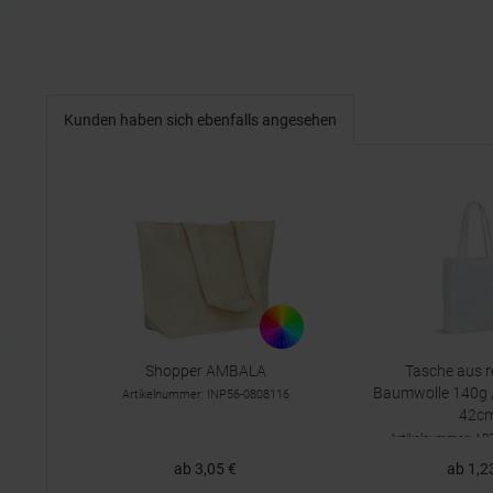
Kunden haben sich ebenfalls angesehen
Shopper AMBALA
Tasche aus r
Baumwolle 140g /
Artikelnummer: INP56-0808116
42c
Artikelnummer: A
ab 3,05 €
ab 1,2