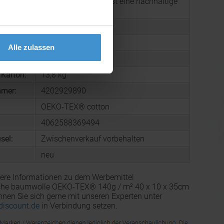
zertifizierte Tasche ist eine nachhaltige
Wahl.
76 g
100 x 350 x 400 mm
Alle zulassen
arton:
150
 Karton:
13,8 kg
mmer:
4202929890
OEKO-TEX® cotton
4062588369494
sel:
Zwischenverkauf vorbehalten
neu
ere Informationen zu dem Werbemittel
he baumwolle OEKO-TEX® 140g / m² 40 x 10 x 35cm
nnen Sie sich gerne mit unseren Experten unter
discount.de
in Verbindung setzen.