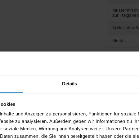
Muster mit I
zur Freigabe 
Artikel ohne 
Muster:
Produktinfo
Details
Artikelnumm
Artikelname
Cookies
Ausführung
nhalte und Anzeigen zu personalisieren, Funktionen für soziale
Website zu analysieren. Außerdem geben wir Informationen zu I
r soziale Medien, Werbung und Analysen weiter. Unsere Partner
Beschreibun
 Daten zusammen, die Sie ihnen bereitgestellt haben oder die s