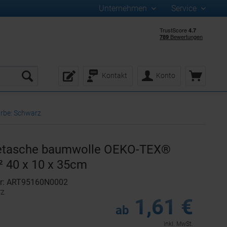
Unternehmen
Service
Kontakt
Konto
rbe: Schwarz
tasche baumwolle OEKO-TEX®
² 40 x 10 x 35cm
er: ART95160N0002
rz
1,61 €
ab
inkl. MwSt.