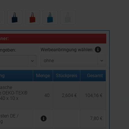
:
ner:
Werbeanbringung wählen:
ingeben:
ng
Menge
Stückpreis
Gesamt
asche
e OEKO-TEX®
40
2,604 €
104,16 €
40 x 10 x
sten DE /
7,80 €
ng