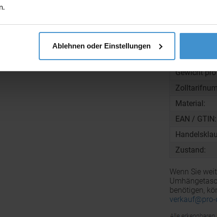
n.
Gewicht:
Maße:
Ablehnen oder Einstellungen
Menge pro K
Gewicht pro
Zolltarifnu
Material:
EAN / GTIN:
Handelsklau
Zustand:
Wenn Sie weit
Umhängetasc
benötigen, kö
verkauf@pro-