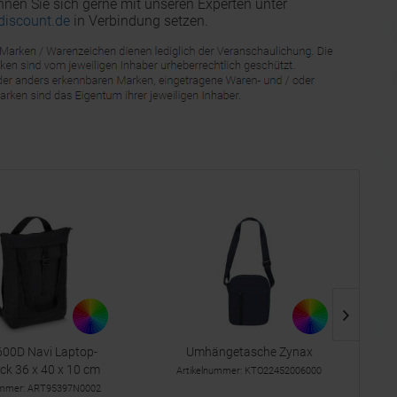
nnen Sie sich gerne mit unseren Experten unter
discount.de
in Verbindung setzen.
00D Navi Laptop-
Umhängetasche Zynax
ck 36 x 40 x 10 cm
Artikelnummer: KTO22452006000
ummer: ART95397N0002