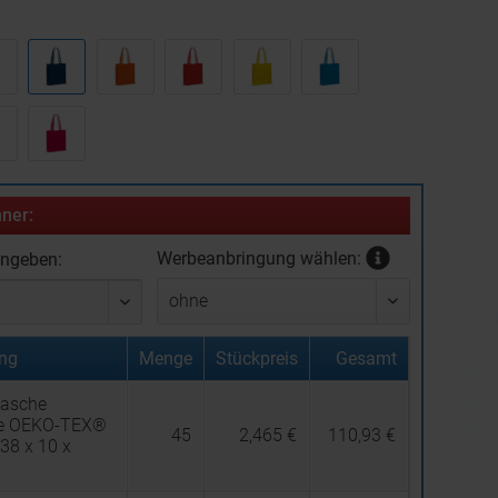
:
ner:
Werbeanbringung wählen:
ingeben:
ng
Menge
Stückpreis
Gesamt
asche
e OEKO-TEX®
45
2,465 €
110,93 €
38 x 10 x