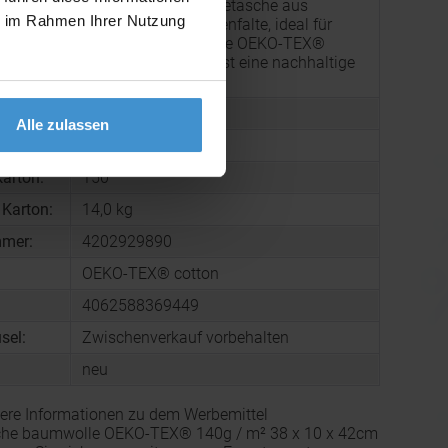
Klassische Umhängetasche aus
ie im Rahmen Ihrer Nutzung
Baumwolle mit Bodenfalte, ideal für
g:
Werbeaktionen. Diese OEKO-TEX®
zertifizierte Tasche ist eine nachhaltige
Wahl.
86 g
Alle zulassen
100 x 420 x 380 mm
arton:
150
 Karton:
14,0 kg
mmer:
4202929890
OEKO-TEX® cotton
4062588369449
sel:
Zwischenverkauf vorbehalten
neu
ere Informationen zu dem Werbemittel
he baumwolle OEKO-TEX® 140g / m² 38 x 10 x 42cm