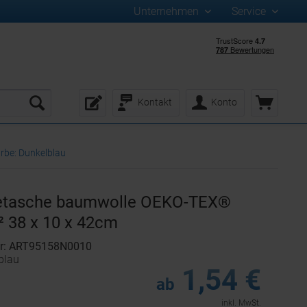
Unternehmen
Service
Kontakt
Konto
rbe: Dunkelblau
tasche baumwolle OEKO-TEX®
² 38 x 10 x 42cm
er: ART95158N0010
blau
1,54 €
ab
inkl. MwSt.