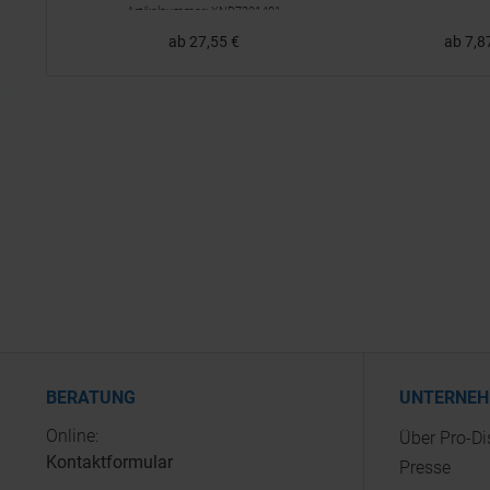
Artikelnummer: XND7321401
ab 27,55 €
ab 7,8
BERATUNG
UNTERNE
Online:
Über Pro-D
Kontaktformular
Presse