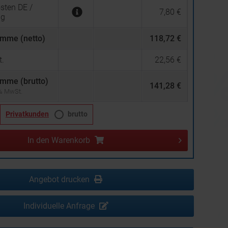
sten DE /
7,80 €
ng
mme (netto)
118,72 €
.
22,56 €
mme (brutto)
141,28 €
 % MwSt.
Privatkunden
brutto
In den
Warenkorb
Angebot drucken
Individuelle Anfrage