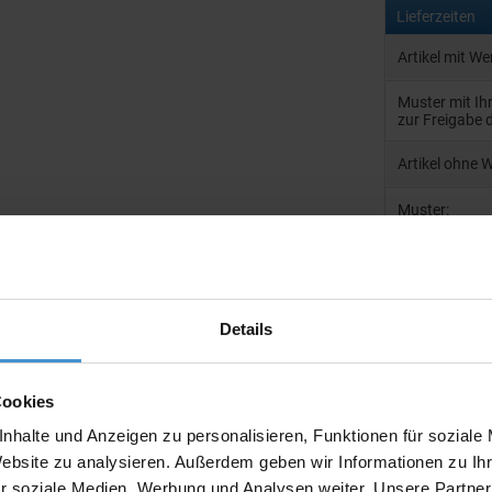
Lieferzeiten
Artikel mit W
Muster mit I
zur Freigabe 
Artikel ohne 
Muster:
Details
Produktinfo
Artikelnumm
Cookies
Artikelname
nhalte und Anzeigen zu personalisieren, Funktionen für soziale
Ausführung
Website zu analysieren. Außerdem geben wir Informationen zu I
r soziale Medien, Werbung und Analysen weiter. Unsere Partner