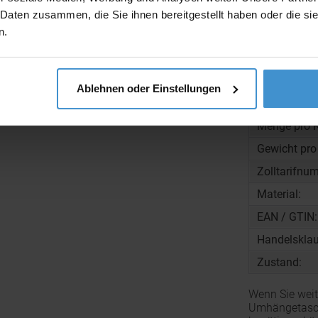
 Daten zusammen, die Sie ihnen bereitgestellt haben oder die s
Beschreibun
n.
Gewicht:
Ablehnen oder Einstellungen
Maße:
Menge pro K
Gewicht pro
Zolltarifnu
Material:
EAN / GTIN:
Handelsklau
Zustand:
Wenn Sie weit
Umhängetasc