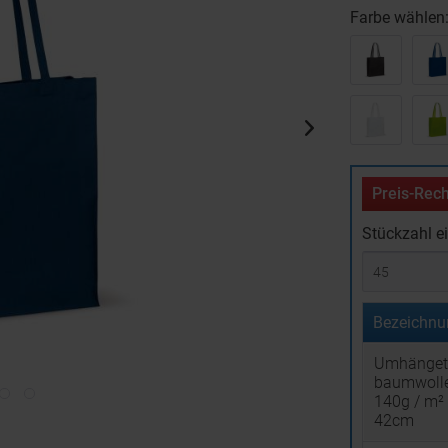
Farbe wählen
Preis-Rech
Stückzahl e
Bezeichnu
Umhänget
baumwoll
140g / m² 
42cm