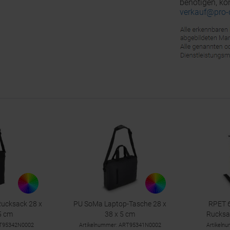
benötigen, kö
verkauf@pro-
Rucksack 28 x
PU SoMa Laptop-Tasche 28 x
RPET 6
5 cm
38 x 5 cm
Rucksa
RT95342N0002
Artikelnummer: ART95341N0002
Artikeln